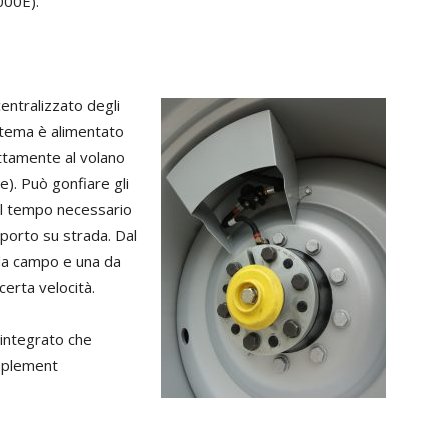
000E).
centralizzato degli
sistema è alimentato
ettamente al volano
e). Può gonfiare gli
 il tempo necessario
sporto su strada. Dal
 da campo e una da
erta velocità.
 integrato che
mplement