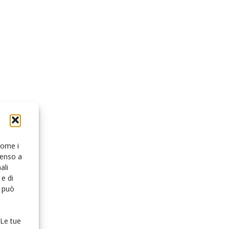
 come i
senso a
ali
e di
o può
 Le tue