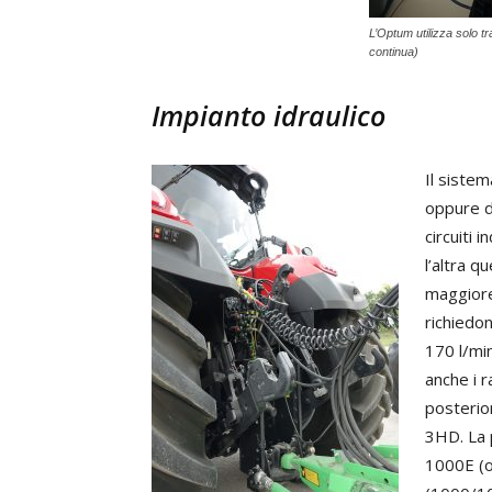
L’Optum utilizza solo t
continua)
Impianto idraulico
Il sistem
oppure d
circuiti 
l’altra q
maggiore 
richiedon
170 l/mi
anche i 
posterior
3HD. La 
1000E (o