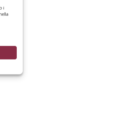
o i
nella