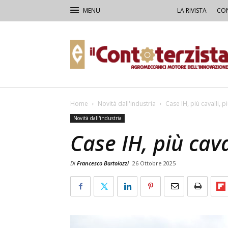
LA RIVISTA
CON
Il
Contoterzista
Home
Novità dall'industria
Case IH, più cavalli, p
Novità dall'industria
Case IH, più cava
Di
Francesco Bartolozzi
26 Ottobre 2025