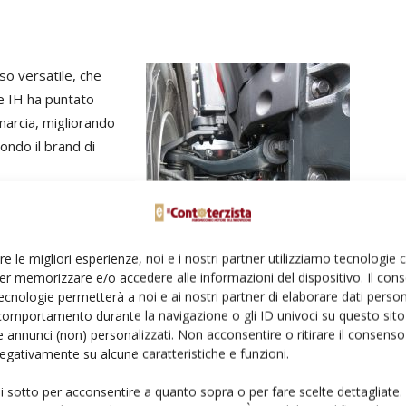
o versatile, che
e IH ha puntato
 marcia, migliorando
ndo il brand di
solo trasmissioni
co, si tratta di una
re le migliori esperienze, noi e i nostri partner utilizziamo tecnologie
asmissione
er memorizzare e/o accedere alle informazioni del dispositivo. Il con
gli altri Optum, ma
ecnologie permetterà a noi e ai nostri partner di elaborare dati person
e. Poiché è pensato
comportamento durante la navigazione o gli ID univoci su questo sito 
è aumentata: sono
 annunci (non) personalizzati. Non acconsentire o ritirare il consens
 negativamente su alcune caratteristiche e funzioni.
bilità è garantita dal nuovo assale anteriore e dal
ospensione comfort con doppia biella. Sul lato sinistro del
ui sotto per acconsentire a quanto sopra o per fare scelte dettagliate.
luminio nel serbatoio del carburante (da 680 litri, più 93