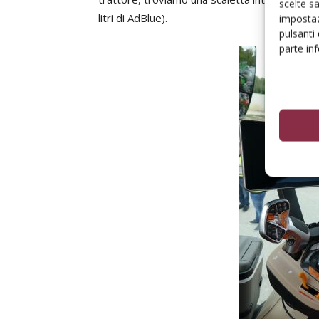
scelte s
litri di AdBlue).
impostaz
pulsanti
parte in