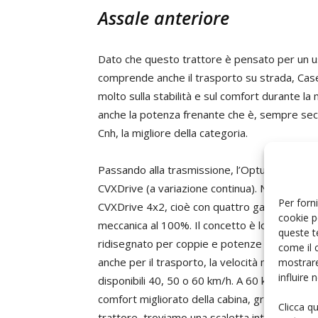
Assale anteriore
Dato che questo trattore è pensato per un us
comprende anche il trasporto su strada, Cas
molto sulla stabilità e sul comfort durante la
anche la potenza frenante che è, sempre seco
Cnh, la migliore della categoria.
Passando alla trasmissione, l’Optum utilizza 
CVXDrive (a variazione continua). Nello specifi
Per forni
CVXDrive 4x2, cioè con quattro gamme di tr
cookie p
meccanica al 100%. Il concetto è lo stesso de
queste t
ridisegnato per coppie e potenze più elevat
come il 
anche per il trasporto, la velocità massima 
mostrare
influire
disponibili 40, 50 o 60 km/h. A 60 km/h, la sta
comfort migliorato della cabina, grazie alla s
Clicca q
trattore, troviamo una scaletta integrata in al