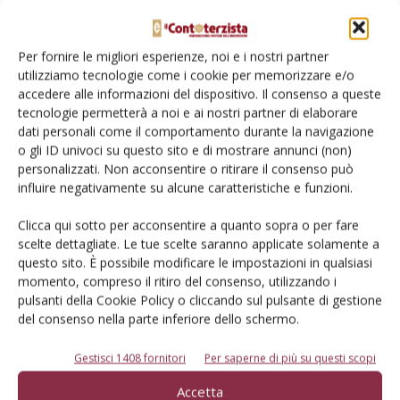
Cerca adesso
Per fornire le migliori esperienze, noi e i nostri partner
utilizziamo tecnologie come i cookie per memorizzare e/o
accedere alle informazioni del dispositivo. Il consenso a queste
tecnologie permetterà a noi e ai nostri partner di elaborare
dati personali come il comportamento durante la navigazione
L'Esperto risponde
o gli ID univoci su questo sito e di mostrare annunci (non)
I consigli di Terra e Vita agli agricoltori
personalizzati. Non acconsentire o ritirare il consenso può
influire negativamente su alcune caratteristiche e funzioni.
Cerca adesso
Clicca qui sotto per acconsentire a quanto sopra o per fare
scelte dettagliate. Le tue scelte saranno applicate solamente a
questo sito. È possibile modificare le impostazioni in qualsiasi
momento, compreso il ritiro del consenso, utilizzando i
pulsanti della Cookie Policy o cliccando sul pulsante di gestione
del consenso nella parte inferiore dello schermo.
Gestisci 1408 fornitori
Per saperne di più su questi scopi
Accetta