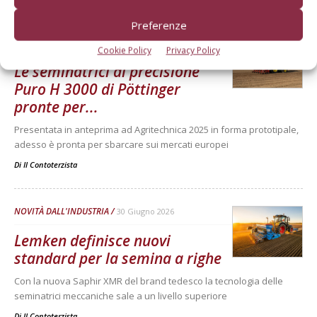
Dalla stessa categoria
Preferenze
NOVITÀ DALL'INDUSTRIA
8 Luglio 2026
Cookie Policy
Privacy Policy
Le seminatrici di precisione
Puro H 3000 di Pöttinger
pronte per...
Presentata in anteprima ad Agritechnica 2025 in forma prototipale,
adesso è pronta per sbarcare sui mercati europei
Di
Il Contoterzista
NOVITÀ DALL'INDUSTRIA
30 Giugno 2026
Lemken definisce nuovi
standard per la semina a righe
Con la nuova Saphir XMR del brand tedesco la tecnologia delle
seminatrici meccaniche sale a un livello superiore
Di
Il Contoterzista