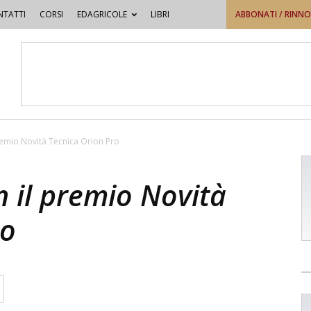
TATTI
CORSI
EDAGRICOLE
LIBRI
ABBONATI / RINN
premio Novità Tecnica Orion Pro
n il premio Novità
ro