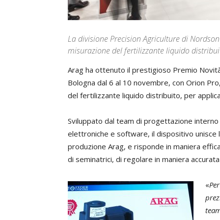
La divisione Precision Agriculture di Nordson
misurazione del fertilizzante liquido distribu
Arag ha ottenuto il prestigioso Premio Novit
Bologna dal 6 al 10 novembre, con Orion Pro, 
del fertilizzante liquido distribuito, per appli
Sviluppato dal team di progettazione interno c
elettroniche e software, il dispositivo unisce 
produzione Arag, e risponde in maniera effica
di seminatrici, di regolare in maniera accurata 
«
Per
prez
team