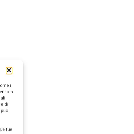
 come i
senso a
ali
e di
o può
 Le tue