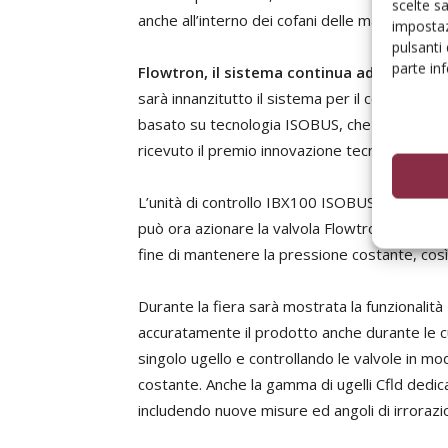
scelte s
anche all’interno dei cofani delle macchine per
impostaz
pulsanti
parte in
Flowtron, il sistema continua ad arricchirs
sarà innanzitutto il sistema per il controllo 
basato su tecnologia ISOBUS, che integra l'un
ricevuto il premio innovazione tecnica Eima 2
L’unità di controllo IBX100 ISOBUS, attraverso
può ora azionare la valvola Flowtron per ges
fine di mantenere la pressione costante, cos
Durante la fiera sarà mostrata la funzionalità
accuratamente il prodotto anche durante le cur
singolo ugello e controllando le valvole in 
costante. Anche la gamma di ugelli Cfld dedic
includendo nuove misure ed angoli di irroraz