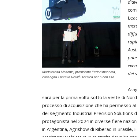
d'av
com
Lead
merc
diff
rapi
Aust
pote
even
Mariateresa Maschio, presidente FederUnacoma,
dei 
consegna il premio Novità Tecnica per Orion Pro
Arag
sarà per la prima volta sotto la veste di No
processo di acquisizione che ha permesso al 
del segmento Industrial Precision Solutions d
protagonista nel 2024 in diverse fiere naziona
in Argentina, Agrishow di Riberao in Brasile,