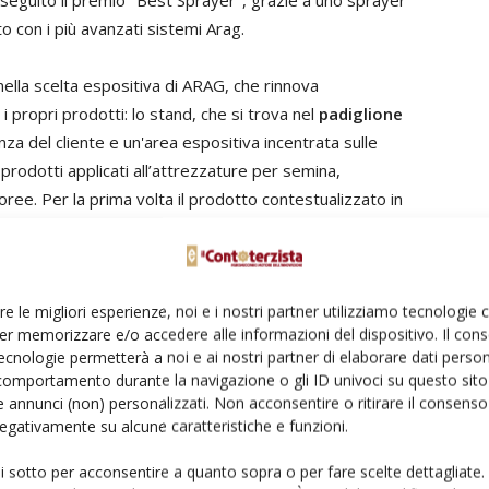
seguito il premio "Best Sprayer", grazie a uno sprayer
o con i più avanzati sistemi Arag.
ella scelta espositiva di ARAG, che rinnova
propri prodotti: lo stand, che si trova nel
padiglione
enza del cliente e un'area espositiva incentrata sulle
 prodotti applicati all’attrezzature per semina,
ree. Per la prima volta il prodotto contestualizzato in
n'esperienza interattiva in cui si potrà effettivamente
and sarà in grado di raccontare ai visitatori l'utilizzo del
enza unica e immersiva.
re le migliori esperienze, noi e i nostri partner utilizziamo tecnologie
er memorizzare e/o accedere alle informazioni del dispositivo. Il con
ecnologie permetterà a noi e ai nostri partner di elaborare dati person
comportamento durante la navigazione o gli ID univoci su questo sito 
trovalvole in Can-Bus.
Tutte le valvole in Can-Bus
 annunci (non) personalizzati. Non acconsentire o ritirare il consens
eccanico esterno, che consentirà di verificare la
 negativamente su alcune caratteristiche e funzioni.
 le fasi diagnostiche e riducendo così tempi di fermo e
ui sotto per acconsentire a quanto sopra o per fare scelte dettagliate.
ranno un indicatore illuminato, per facilitare la visione