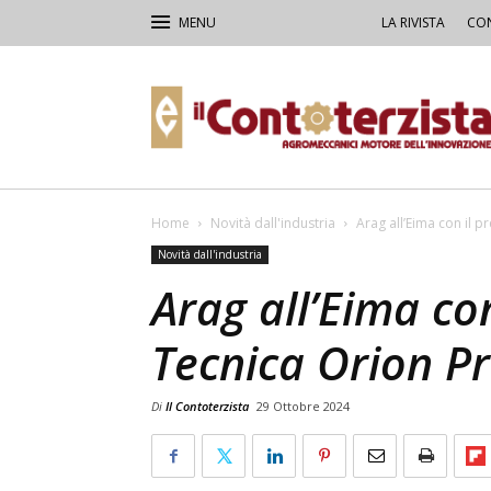
LA RIVISTA
CON
Il
Contoterzista
Home
Novità dall'industria
Arag all’Eima con il 
Novità dall'industria
Arag all’Eima co
Tecnica Orion P
Di
Il Contoterzista
29 Ottobre 2024