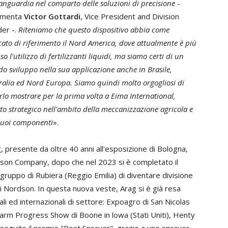
anguardia nel comparto delle soluzioni di precisione
-
menta
Victor Gottardi
, Vice President and Division
er -.
Riteniamo che questo dispositivo abbia come
ato di riferimento il Nord America, dove attualmente è più
uso l'utilizzo di fertilizzanti liquidi, ma siamo certi di un
do sviluppo nella sua applicazione anche in Brasile,
ralia ed Nord Europa. Siamo quindi molto orgogliosi di
rlo mostrare per la prima volta a Eima International,
to strategico nell'ambito della meccanizzazione agricola e
suoi componenti
».
, presente da oltre 40 anni all'esposizione di Bologna,
rdson Company, dopo che nel 2023 si è completato il
gruppo di Rubiera (Reggio Emilia) di diventare divisione
i Nordson. In questa nuova veste, Arag si è già resa
li ed internazionali di settore: Expoagro di San Nicolas
 Farm Progress Show di Boone in lowa (Stati Uniti), Henty