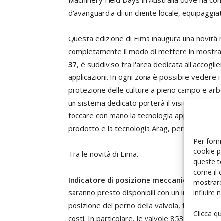
Machinery Field Days in Australia dove ha con
d'avanguardia di un cliente locale, equipaggiat
Questa edizione di Eima inaugura una novità n
completamente il modo di mettere in mostra i 
37
, è suddiviso tra l'area dedicata all'accogli
applicazioni. In ogni zona è possibile vedere i
protezione delle culture a pieno campo e arbo
un sistema dedicato porterà il visitatore in u
toccare con mano la tecnologia applicata. Lo st
prodotto e la tecnologia Arag, per un'esperi
Per forni
cookie p
Tra le novità di Eima.
queste t
come il 
Indicatore di posizione meccanico per elet
mostrare
saranno presto disponibili con un indicatore m
influire
posizione del perno della valvola, facilitando
Clicca q
costi. In particolare, le valvole 853 a sfera av