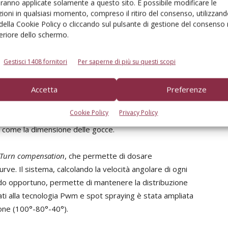
aranno applicate solamente a questo sito. È possibile modificare le
 la protezione delle culture.
ioni in qualsiasi momento, compreso il ritiro del consenso, utilizzand
 della Cookie Policy o cliccando sul pulsante di gestione del consenso 
feriore dello schermo.
i di nuove funzionalità
. Sotto i riflettori della fiera ci
completo delle macchine per la protezione delle colture
Gestisci 1408 fornitori
Per saperne di più su questi scopi
ità di controllo IBX100 e la valvola Flowtron (che ha
022).
Accetta
Preferenze
 il collegamento alle unità di controllo Ecu Flowtron,
Cookie Policy
Privacy Policy
tirne la modulazione di larghezza di impulso (PWM) al
ì come la dimensione delle gocce.
Turn compensation
, che permette di dosare
ve. Il sistema, calcolando la velocità angolare di ogni
modo opportuno, permette di mantenere la distribuzione
ati alla tecnologia Pwm e spot spraying è stata ampliata
ione (100°-80°-40°).