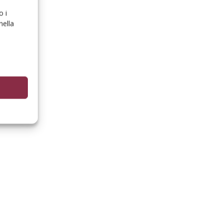
o i
nella