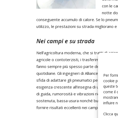
con le ca
notte do
conseguente accumulo di calore. Se lo pneumat
utilizzo, le prestazioni su strada migliorano e 
Nei campi e su strada
Nell’agricoltura moderna, che si tratti di azie
agricole o contoterzisti, i trasferimenti su st
fanno sempre più spesso parte delle operazi
quotidiane. Gli ingegneri di Alliance hanno risp
Per forni
sfida di adattare gli pneumatici per trattori 
cookie p
queste t
esigenza crescente all’insegna di un maggior
come il 
di guida, rumorosità e vibrazioni ridotte, velo
mostrare
sostenuta, bassa usura nonché buone caratter
influire
fornire risultati eccellenti nei campi.
Clicca q