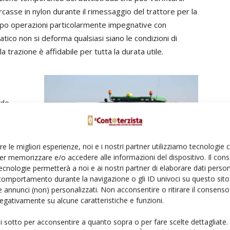
rcasse in nylon durante il rimessaggio del trattore per la
po operazioni particolarmente impegnative con
ico non si deforma qualsiasi siano le condizioni di
la trazione è affidabile per tutta la durata utile.
nde
rada
oni
osto alla
re le migliori esperienze, noi e i nostri partner utilizziamo tecnologie
a questa
er memorizzare e/o accedere alle informazioni del dispositivo. Il con
ecnologie permetterà a noi e ai nostri partner di elaborare dati person
 comfort
comportamento durante la navigazione o gli ID univoci su questo sito 
cità
 annunci (non) personalizzati. Non acconsentire o ritirare il consens
istiche di sterzata e frenata – tutto questo oltre a
 negativamente su alcune caratteristiche e funzioni.
ui sotto per acconsentire a quanto sopra o per fare scelte dettagliate.