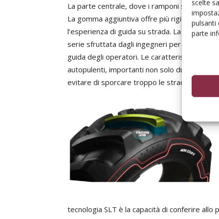
scelte s
La parte centrale, dove i ramponi sono sovr
impostaz
La gomma aggiuntiva offre più rigidità e una 
pulsanti
l’esperienza di guida su strada. La classificazi
parte in
serie sfruttata dagli ingegneri per migliorare
guida degli operatori. Le caratteristiche d
autopulenti, importanti non solo durante le o
evitare di sporcare troppo le strade.
tecnologia SLT è la capacità di conferire all