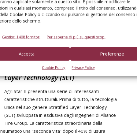
aranno applicate solamente a questo sito. È possibile modificare le
apposti, presenta un volume della gomma maggiorato.
ioni in qualsiasi momento, compreso il ritiro del consenso, utilizzand
minore usura sull’asfalto, migliorando al contempo
 della Cookie Policy o cliccando sul pulsante di gestione del consenso 
one di velocità D – 65 km/h – è un’altra caratteristica di
feriore dello schermo.
 la performance su strada dei trattori e l’esperienza di
i questo pneumatico comprendono ottime proprietà
Gestisci 1408 fornitori
Per saperne di più su questi scopi
perazioni nei campi, ma anche nei trasferimenti per
Accetta
Preferenze
Il segreto della tecnologia Stratified
Cookie Policy
Privacy Policy
Layer Technology (SLT)
Agri Star II presenta una serie di interessanti
caratteristiche strutturali. Prima di tutto, la tecnologia
unica nel suo genere Stratified Layer Technology
(SLT) sviluppata in esclusiva dagli ingegneri di Alliance
Tire Group. La caratteristica straordinaria della
o pneumatico una “seconda vita” dopo il 40% di usura