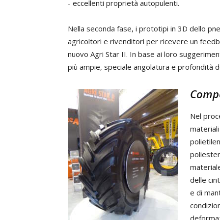
- eccellenti proprietà autopulenti.
Nella seconda fase, i prototipi in 3D dello pn
agricoltori e rivenditori per ricevere un feedb
nuovo Agri Star II. In base ai loro suggerimen
più ampie, speciale angolatura e profondità d
Compo
Nel proce
materiali
polietilen
poliester
material
delle cin
e di mant
condizion
deformaz