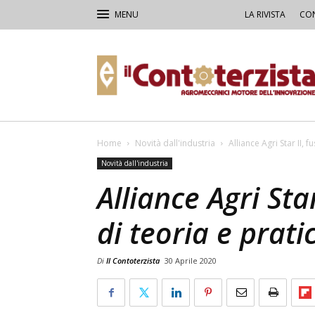
LA RIVISTA
CON
Il
Contoterzista
Home
Novità dall'industria
Alliance Agri Star II, 
Novità dall'industria
Alliance Agri Sta
di teoria e prati
Di
Il Contoterzista
30 Aprile 2020