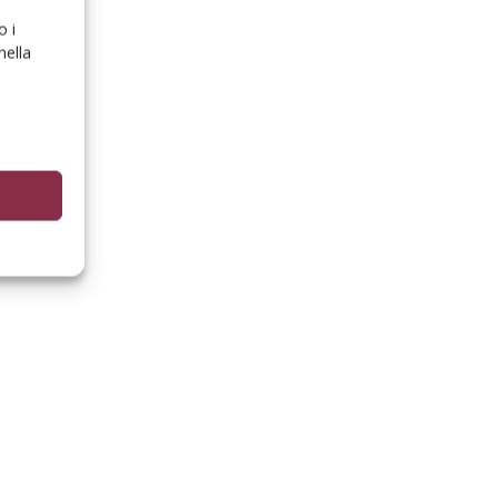
o i
nella