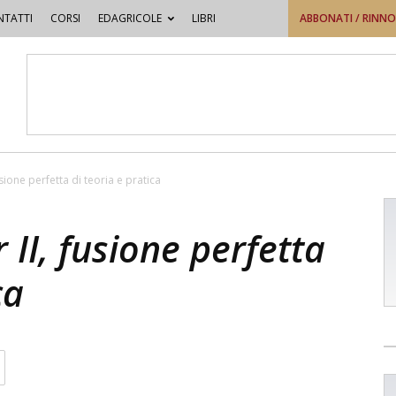
TATTI
CORSI
EDAGRICOLE
LIBRI
ABBONATI / RINN
fusione perfetta di teoria e pratica
r II, fusione perfetta
ca