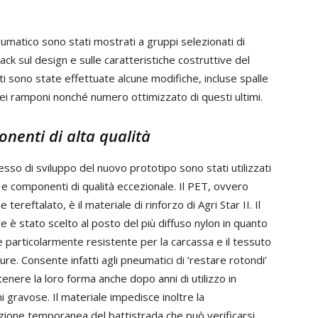
eumatico sono stati mostrati a gruppi selezionati di
ack sul design e sulle caratteristiche costruttive del
ti sono state effettuate alcune modifiche, incluse spalle
ei ramponi nonché numero ottimizzato di questi ultimi.
nenti di alta qualità
sso di sviluppo del nuovo prototipo sono stati utilizzati
 e componenti di qualità eccezionale. Il PET, ovvero
e tereftalato, è il materiale di rinforzo di Agri Star II. Il
e è stato scelto al posto del più diffuso nylon in quanto
e particolarmente resistente per la carcassa e il tessuto
ture. Consente infatti agli pneumatici di ‘restare rotondi’
enere la loro forma anche dopo anni di utilizzo in
i gravose. Il materiale impedisce inoltre la
ione temporanea del battistrada che può verificarsi