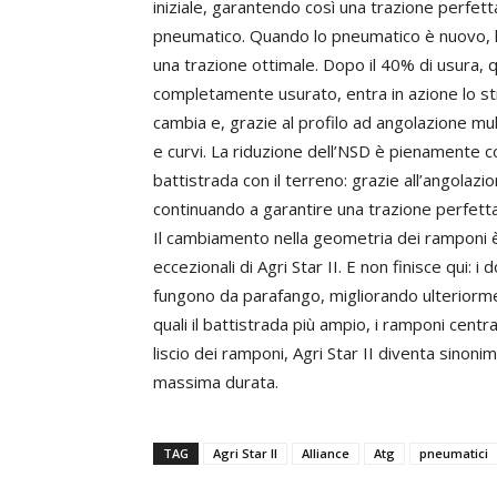
iniziale, garantendo così una trazione perfetta
pneumatico. Quando lo pneumatico è nuovo, l
una trazione ottimale. Dopo il 40% di usura, 
completamente usurato, entra in azione lo str
cambia e, grazie al profilo ad angolazione mul
e curvi. La riduzione dell’NSD è pienamente 
battistrada con il terreno: grazie all’angolazi
continuando a garantire una trazione perfetta
Il cambiamento nella geometria dei ramponi è 
eccezionali di Agri Star II. E non finisce qui: 
fungono da parafango, migliorando ulteriormen
quali il battistrada più ampio, i ramponi centr
liscio dei ramponi, Agri Star II diventa sinoni
massima durata.
TAG
Agri Star II
Alliance
Atg
pneumatici