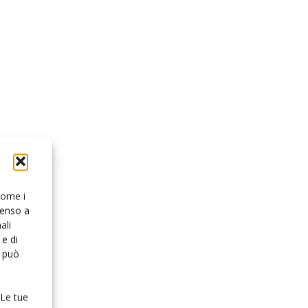
 come i
senso a
ali
e di
o può
 Le tue