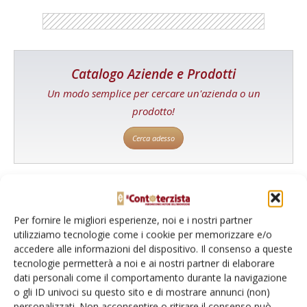
Catalogo Aziende e Prodotti
Un modo semplice per cercare un'azienda o un
prodotto!
Cerca adesso
L'Esperto risponde
Per fornire le migliori esperienze, noi e i nostri partner
utilizziamo tecnologie come i cookie per memorizzare e/o
I consigli di Terra e Vita agli agricoltori
accedere alle informazioni del dispositivo. Il consenso a queste
tecnologie permetterà a noi e ai nostri partner di elaborare
Cerca adesso
dati personali come il comportamento durante la navigazione
o gli ID univoci su questo sito e di mostrare annunci (non)
personalizzati. Non acconsentire o ritirare il consenso può