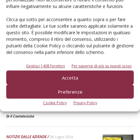
influire negativamente su alcune caratteristiche e funzioni.
Clicca qui sotto per acconsentire a quanto sopra o per fare
scelte dettagliate. Le tue scelte saranno applicate solamente a
questo sito. È possibile modificare le impostazioni in qualsiasi
momento, compreso il ritiro del consenso, utilizzando i
pulsanti della Cookie Policy o cliccando sul pulsante di gestione
Dalla stessa categoria
del consenso nella parte inferiore dello schermo.
Gestisci 1408 fornitori
Per saperne di più su questi scopi
NOTIZIE DALLE AZIENDE
1 Agosto 2026
Accetta
Bkt rinnova l’accordo con
Cricket Australia
Preferenze
Prosegue la partnership di lunga data tra il costruttore di
Cookie Policy
Privacy Policy
pneumatici indiano e la Big Bash League
Di
Il Contoterzista
NOTIZIE DALLE AZIENDE
28 Luglio 2026