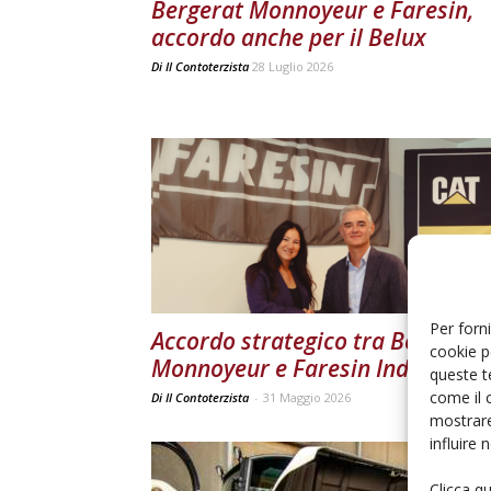
Bergerat Monnoyeur e Faresin,
accordo anche per il Belux
Di
Il Contoterzista
28 Luglio 2026
Per forni
Accordo strategico tra Bergerat
cookie p
Monnoyeur e Faresin Industries
queste t
come il 
Di Il Contoterzista
-
31 Maggio 2026
mostrare
influire
Clicca q