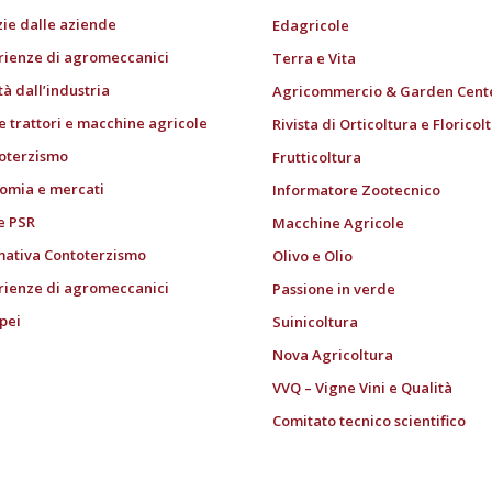
zie dalle aziende
Edagricole
rienze di agromeccanici
Terra e Vita
tà dall’industria
Agricommercio & Garden Cent
e trattori e macchine agricole
Rivista di Orticoltura e Floricol
oterzismo
Frutticoltura
omia e mercati
Informatore Zootecnico
e PSR
Macchine Agricole
ativa Contoterzismo
Olivo e Olio
rienze di agromeccanici
Passione in verde
pei
Suinicoltura
i
Nova Agricoltura
VVQ – Vigne Vini e Qualità
Comitato tecnico scientifico