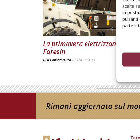
scelte s
impostaz
pulsanti
parte in
La primavera elettrizzante di
Faresin
Di
Il Contoterzista
27 Aprile 2023
Rimani aggiornato sul mon
Tecn