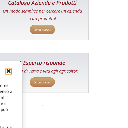
Catalogo Aziende e Prodotti
Un modo semplice per cercare un'azienda
o un prodotto!
Cerca adesso
L'Esperto risponde
I consigli di Terra e Vita agli agricoltori
Cerca adesso
 come i
senso a
ali
e di
o può
 Le tue