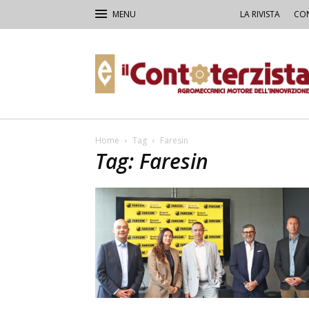
LA RIVISTA
CON
Il
Contoterzista
Home
Tag
Faresin
Tag: Faresin