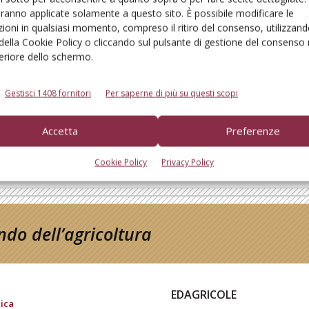
aranno applicate solamente a questo sito. È possibile modificare le
ioni in qualsiasi momento, compreso il ritiro del consenso, utilizzand
 della Cookie Policy o cliccando sul pulsante di gestione del consenso 
feriore dello schermo.
Nuovo sito web per Faresin
Gestisci 1408 fornitori
Per saperne di più su questi scopi
Di
Il Contoterzista
17 Febbraio 2023
Accetta
Preferenze
Cookie Policy
Privacy Policy
do dell’agricoltura
EDAGRICOLE
ica