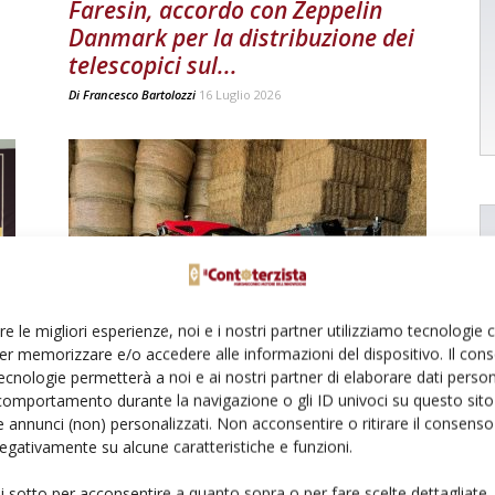
Faresin, accordo con Zeppelin
Danmark per la distribuzione dei
telescopici sul...
Di
Francesco Bartolozzi
16 Luglio 2026
re le migliori esperienze, noi e i nostri partner utilizziamo tecnologie
Faresin e Bosch Rexroth una
er memorizzare e/o accedere alle informazioni del dispositivo. Il con
collaborazione di vecchia data
ecnologie permetterà a noi e ai nostri partner di elaborare dati person
comportamento durante la navigazione o gli ID univoci su questo sito 
Di
Il Contoterzista
5 Febbraio 2025
 annunci (non) personalizzati. Non acconsentire o ritirare il consens
 negativamente su alcune caratteristiche e funzioni.
ui sotto per acconsentire a quanto sopra o per fare scelte dettagliate.