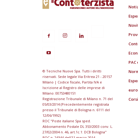
Noti
Espe
Novi
Prov
Cont
Econ
PAC 
© Tecniche Nuove Spa. Tutti i diritti
Norm
riservati. Sede legale Via Eritrea 21 - 20157
Espe
Milano | Codice fiscale, Partita IVA e
Iscrizione al Registro delle imprese di
euro
Milano: 00753480151
Registrazione Tribunale di Milano n. 71 del
Cors
05/03/2014 (Precedentemente registrata
presso il Tribunale di Bologna n. 6111 del
12/06/1992)
ROC "Poste italiane Spa sped.
Abbonamento Postale DL 353/2003 conv. L.
27/02/2004 n. 46, art.1c.1: DCB Bologna"
ROC n. 24344 dell'11 marzo 2014