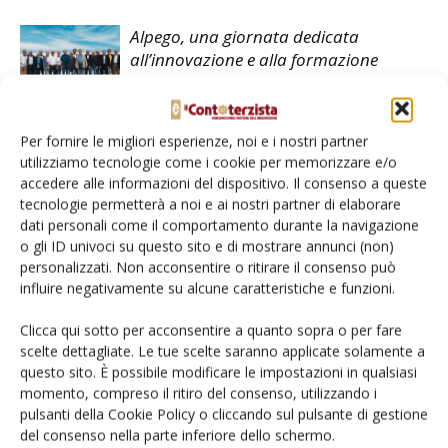
Alpego, una giornata dedicata
all’innovazione e alla formazione
New Holland festeggia i 2 milioni di
Per fornire le migliori esperienze, noi e i nostri partner
trattori a Basildon
utilizziamo tecnologie come i cookie per memorizzare e/o
accedere alle informazioni del dispositivo. Il consenso a queste
tecnologie permetterà a noi e ai nostri partner di elaborare
dati personali come il comportamento durante la navigazione
o gli ID univoci su questo sito e di mostrare annunci (non)
personalizzati. Non acconsentire o ritirare il consenso può
influire negativamente su alcune caratteristiche e funzioni.
LASCIA UN COMMENTO
Clicca qui sotto per acconsentire a quanto sopra o per fare
scelte dettagliate. Le tue scelte saranno applicate solamente a
questo sito. È possibile modificare le impostazioni in qualsiasi
momento, compreso il ritiro del consenso, utilizzando i
pulsanti della Cookie Policy o cliccando sul pulsante di gestione
del consenso nella parte inferiore dello schermo.