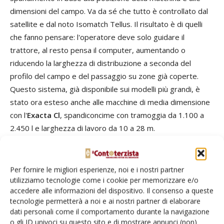
dimensioni del campo. Va da sé che tutto è controllato dal
satellite e dal noto Isomatch Tellus. Il risultato è di quelli
che fanno pensare: l'operatore deve solo guidare il
trattore, al resto pensa il computer, aumentando o
riducendo la larghezza di distribuzione a seconda del
profilo del campo e del passaggio su zone già coperte.
Questo sistema, già disponibile sui modelli più grandi, è
stato ora esteso anche alle macchine di media dimensione
con l'
Exacta Cl
, spandiconcime con tramoggia da 1.100 a
2.450 l e larghezza di lavoro da 10 a 28 m.
Infine, l'attrezzo per lavorazione a strisce (strip tillage)
Kultistrip
diventa ora disponibile anche con telaio
Per fornire le migliori esperienze, noi e i nostri partner
pieghevole. Alle versioni fisse da 3, 4, 5 e 6 m si affiancano
utilizziamo tecnologie come i cookie per memorizzare e/o
accedere alle informazioni del dispositivo. Il consenso a queste
infatti i modelli 4500 e 6000F, con larghezza di 4,5 e 6 m,
tecnologie permetterà a noi e ai nostri partner di elaborare
richiudibili in tre sezioni a bloccaggio idraulico. In tema di
dati personali come il comportamento durante la navigazione
lavorazione del terreno, il costruttore norvegese segnala
o gli ID univoci su questo sito e di mostrare annunci (non)