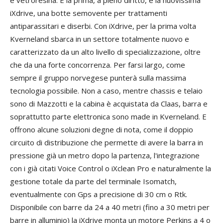
e vetroresina. E la prima, a pieno diritto, è la nuovissima
iXdrive, una botte semovente per trattamenti
antiparassitari e diserbi. Con iXdrive, per la prima volta
Kverneland sbarca in un settore totalmente nuovo e
caratterizzato da un alto livello di specializzazione, oltre
che da una forte concorrenza. Per farsi largo, come
sempre il gruppo norvegese punterà sulla massima
tecnologia possibile. Non a caso, mentre chassis e telaio
sono di Mazzotti e la cabina è acquistata da Claas, barra e
soprattutto parte elettronica sono made in Kverneland. E
offrono alcune soluzioni degne di nota, come il doppio
circuito di distribuzione che permette di avere la barra in
pressione già un metro dopo la partenza, l'integrazione
con i già citati Voice Control o iXclean Pro e naturalmente la
gestione totale da parte del terminale Isomatch,
eventualmente con Gps a precisione di 30 cm o Rtk.
Disponibile con barre da 24 a 40 metri (fino a 30 metri per
barre in alluminio) la iXdrive monta un motore Perkins a 4 o