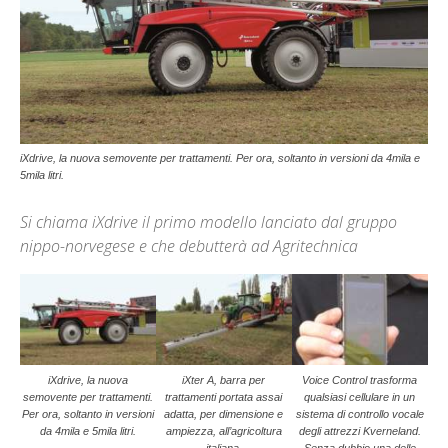
iXdrive, la nuova semovente per trattamenti. Per ora, soltanto in versioni da 4mila e
5mila litri.
Si chiama iXdrive il primo modello lanciato dal gruppo
nippo-norvegese e che debutterà ad Agritechnica
iXdrive, la nuova
iXter A, barra per
Voice Control trasforma
semovente per trattamenti.
trattamenti portata assai
qualsiasi cellulare in un
Per ora, soltanto in versioni
adatta, per dimensione e
sistema di controllo vocale
da 4mila e 5mila litri.
ampiezza, all’agricoltura
degli attrezzi Kverneland.
italiana.
Senza dubbio una delle