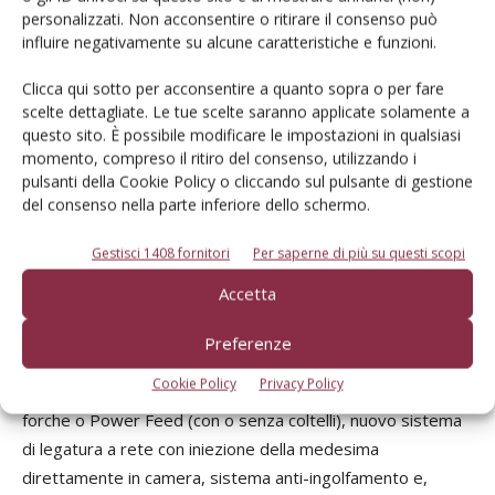
anche il ritorno, dopo anni di assenza dal mercato, del
personalizzati. Non acconsentire o ritirare il consenso può
influire negativamente su alcune caratteristiche e funzioni.
coltivatore a denti Turbo, nelle versioni da 6,5 e 8 m, in
grado di operare fino a profondità di 15 cm.
Clicca qui sotto per acconsentire a quanto sopra o per fare
scelte dettagliate. Le tue scelte saranno applicate solamente a
Rivoluzione in Gallignani
questo sito. È possibile modificare le impostazioni in qualsiasi
momento, compreso il ritiro del consenso, utilizzando i
pulsanti della Cookie Policy o cliccando sul pulsante di gestione
L'ultima novità, presentata direttamente a Castiglione delle
del consenso nella parte inferiore dello schermo.
Stiviere, è la gamma di rotopresse a camera fissa che esce
dallo stabilimento Gallignani. Prima di parlare di questo,
Gestisci 1408 fornitori
Per saperne di più su questi scopi
tuttavia, concentriamoci sulle macchine. Che si chiamano GF
Accetta
(200 e 300) oppure RF 4000, a seconda che siano
marchiate con i colori di Gallignani o Vicon. Al di là del nome,
Preferenze
però, le rotopresse sono identiche: quattro modelli (due
Cookie Policy
Privacy Policy
con diametro balla 1,25 m, due da 1,55 m) con infaldatore a
forche o Power Feed (con o senza coltelli), nuovo sistema
di legatura a rete con iniezione della medesima
direttamente in camera, sistema anti-ingolfamento e,