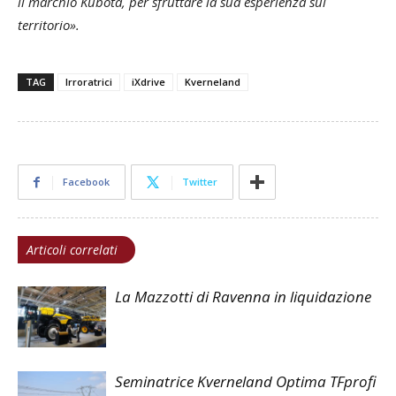
il marchio Kubota, per sfruttare la sua esperienza sul
territorio».
TAG
Irroratrici
iXdrive
Kverneland
Facebook
Twitter
Articoli correlati
La Mazzotti di Ravenna in liquidazione
Seminatrice Kverneland Optima TFprofi