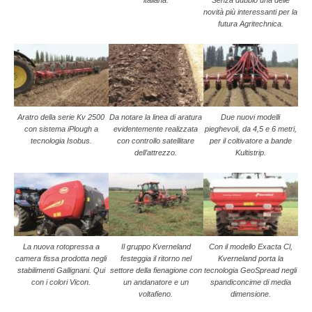
novità più interessanti per la
futura Agritechnica.
Aratro della serie Kv 2500
Da notare la linea di aratura
Due nuovi modelli
con sistema iPlough a
evidentemente realizzata
pieghevoli, da 4,5 e 6 metri,
tecnologia Isobus.
con controllo satellitare
per il coltivatore a bande
dell’attrezzo.
Kultistrip.
La nuova rotopressa a
Il gruppo Kverneland
Con il modello Exacta Cl,
camera fissa prodotta negli
festeggia il ritorno nel
Kverneland porta la
stabilimenti Gallignani. Qui
settore della fienagione con
tecnologia GeoSpread negli
con i colori Vicon.
un andanatore e un
spandiconcime di media
voltafieno.
dimensione.