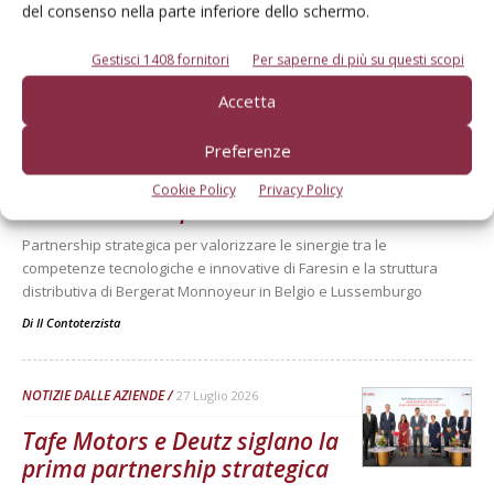
Prosegue la partnership di lunga data tra il costruttore di
del consenso nella parte inferiore dello schermo.
pneumatici indiano e la Big Bash League
Gestisci 1408 fornitori
Per saperne di più su questi scopi
Di
Il Contoterzista
Accetta
NOTIZIE DALLE AZIENDE
28 Luglio 2026
Preferenze
Bergerat Monnoyeur e Faresin,
Cookie Policy
Privacy Policy
accordo anche per il Belux
Partnership strategica per valorizzare le sinergie tra le
competenze tecnologiche e innovative di Faresin e la struttura
distributiva di Bergerat Monnoyeur in Belgio e Lussemburgo
Di
Il Contoterzista
NOTIZIE DALLE AZIENDE
27 Luglio 2026
Tafe Motors e Deutz siglano la
prima partnership strategica