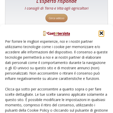
L'Esperto risponde
I consigli di Terra e Vita agli agricoltori
Cerca adesso
Per fornire le migliori esperienze, noi e i nostri partner
utilizziamo tecnologie come i cookie per memorizzare e/o
accedere alle informazioni del dispositivo. Il consenso a queste
tecnologie permetterà a noi e ai nostri partner di elaborare
dati personali come il comportamento durante la navigazione
o gli ID univoci su questo sito e di mostrare annunci (non)
personalizzati. Non acconsentire o ritirare il consenso può
Dalla stessa categoria
influire negativamente su alcune caratteristiche e funzioni.
Clicca qui sotto per acconsentire a quanto sopra o per fare
NOTIZIE DALLE AZIENDE
1 Agosto 2026
scelte dettagliate. Le tue scelte saranno applicate solamente a
Bkt rinnova l’accordo con
questo sito. È possibile modificare le impostazioni in qualsiasi
momento, compreso il ritiro del consenso, utilizzando i
Cricket Australia
pulsanti della Cookie Policy o cliccando sul pulsante di gestione