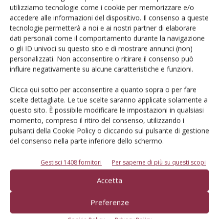
utilizziamo tecnologie come i cookie per memorizzare e/o
accedere alle informazioni del dispositivo. Il consenso a queste
tecnologie permetterà a noi e ai nostri partner di elaborare
dati personali come il comportamento durante la navigazione
Facebook
Twitter
o gli ID univoci su questo sito e di mostrare annunci (non)
personalizzati. Non acconsentire o ritirare il consenso può
influire negativamente su alcune caratteristiche e funzioni.
Articoli correlati
Clicca qui sotto per acconsentire a quanto sopra o per fare
scelte dettagliate. Le tue scelte saranno applicate solamente a
contenuto sponsorizzato
questo sito. È possibile modificare le impostazioni in qualsiasi
Olimac, crescita e innovazione nelle
momento, compreso il ritiro del consenso, utilizzando i
testate agricole
pulsanti della Cookie Policy o cliccando sul pulsante di gestione
del consenso nella parte inferiore dello schermo.
contenuto sponsorizzato
Gestisci 1408 fornitori
Per saperne di più su questi scopi
Successo di Olimac ad Agritechnica con
le testate Drago
Accetta
contenuto sponsorizzato
Preferenze
Olimac Drago, innovazione robotizzata