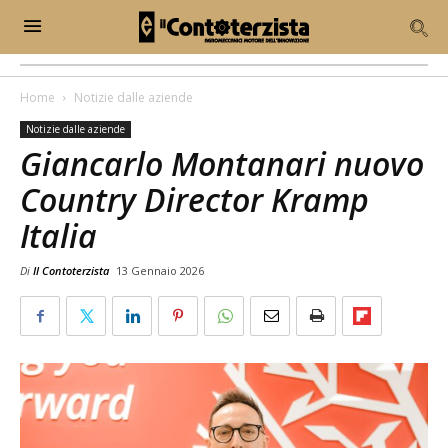
Home
Notizie dalle aziende
Notizie dalle aziende
Giancarlo Montanari nuovo
Country Director Kramp
Italia
Di
Il Contoterzista
13 Gennaio 2026