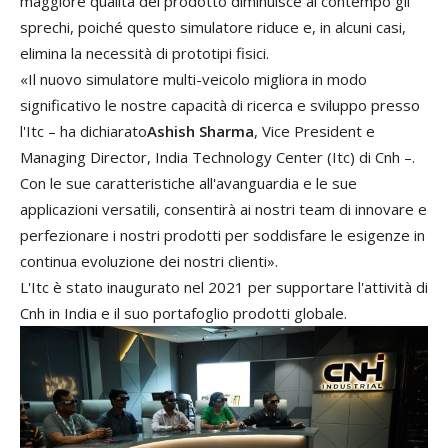
maggiore
qualità
del
prodotto
diminuisce
al
contempo
gli
sprechi
,
poiché
questo
simulatore
riduce
e
,
in
alcuni
casi
,
elimina
la
necessità
di
prototipi
fisici
.
«
Il
nuovo
simulatore
multi
-
veicolo
migliora
in
modo
significativo
le
nostre
capacità
di
ricerca
e
sviluppo
presso
l
'
Itc –
ha
dichiarato
Ashish
Sharma
,
Vice
President
e
Managing
Director
,
India
Technology
Center
(
Itc
)
di
Cnh –
.
Con
le
sue
caratteristiche
all
'
avanguardia
e
le
sue
applicazioni
versatili
,
consentirà
ai
nostri
team
di
innovare
e
perfezionare
i
nostri
prodotti
per
soddisfare
le
esigenze
in
continua
evoluzione
dei
nostri
clienti
»
.
L
'
Itc
è
stato
inaugurato
nel
2021
per
supportare
l
'
attività
di
Cnh
in
India
e
il
suo
portafoglio
p
rodotti
globale.