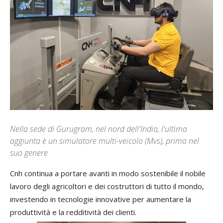
Nella sede di Gurugram, nel nord dell'India, l'ultima
aggiunta è un simulatore multi-veicolo (Mvs), primo nel
suo genere
Cnh
continua
a
portare
avanti
in
modo
sostenibile
il
nobile
lavoro
degli
agricoltori
e
dei
costruttori
di
tutto
il
mondo
,
investendo
in
tecnologie
innovative
per
aumentare
la
produttività
e
la
redditività
dei
clienti
.