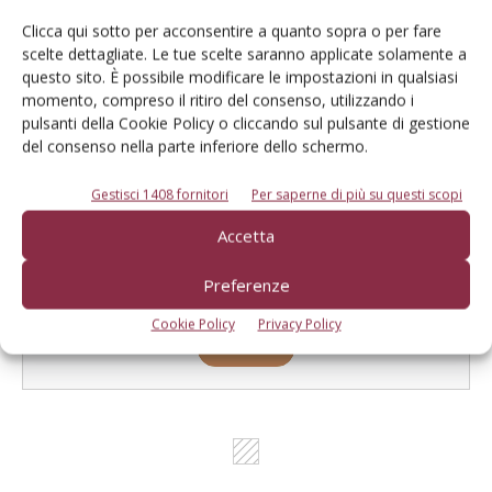
Clicca qui sotto per acconsentire a quanto sopra o per fare
Catalogo Aziende e Prodotti
scelte dettagliate. Le tue scelte saranno applicate solamente a
Un modo semplice per cercare un'azienda o un
questo sito. È possibile modificare le impostazioni in qualsiasi
momento, compreso il ritiro del consenso, utilizzando i
prodotto!
pulsanti della Cookie Policy o cliccando sul pulsante di gestione
del consenso nella parte inferiore dello schermo.
Cerca adesso
Gestisci 1408 fornitori
Per saperne di più su questi scopi
Accetta
L'Esperto risponde
Preferenze
I consigli di Terra e Vita agli agricoltori
Cookie Policy
Privacy Policy
Cerca adesso