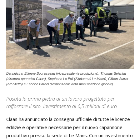
Da sinistra: Etienne Bourasseau (vicepresidente produzione), Thomas Spiering
(direttore operativo Claas), Stephane Le Foll (Sindaco di Le Mans), Gilbert Autret
(architetto) e Fabrice Bardel (responsabile della manutenzione globale)
Posata la prima pietra di un lavoro progettato per
rafforzare il sito. Investimento di 6,5 milioni di euro
Claas ha annunciato la consegna ufficiale di tutte le licenze
edilizie e operative necessarie per il nuovo capannone
produttivo presso la sede di Le Mans. Con un investimento