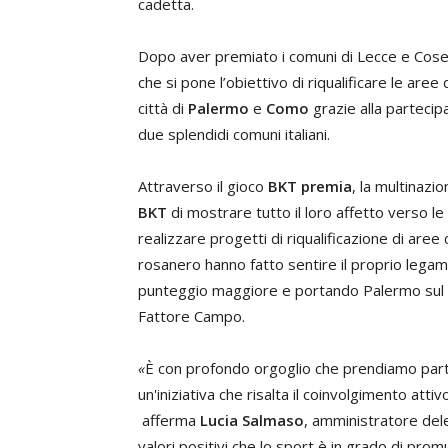
cadetta.
Dopo aver premiato i comuni di Lecce e Cose
che si pone l’obiettivo di riqualificare le aree 
città di
Palermo
e
Como
grazie alla partecip
due splendidi comuni italiani.
Attraverso il gioco
BKT premia
, la multinazi
BKT
di mostrare tutto il loro affetto verso l
realizzare progetti di riqualificazione di aree c
rosanero hanno fatto sentire il proprio legame 
punteggio maggiore e portando Palermo sul gra
Fattore Campo.
«
È con profondo orgoglio che prendiamo par
un'iniziativa che risalta il coinvolgimento attivo 
afferma
Lucia Salmaso
, amministratore del
valori positivi che lo sport è in grado di prom