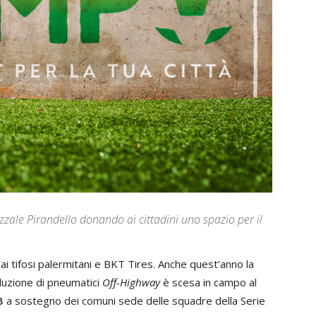
azzale Pirandello donando ai cittadini uno spazio per il
i tifosi palermitani e BKT Tires. Anche quest’anno la
oduzione di pneumatici
Off-Highway
è scesa in campo al
 B
a sostegno dei comuni sede delle squadre della Serie