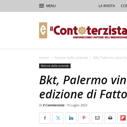
LA RIVISTA
CON
Il
Contoterzista
Home
Notizie dalle aziende
Bkt, Palermo vince l
Notizie dalle aziende
Bkt, Palermo vi
edizione di Fat
Di
Il Contoterzista
15 Luglio 2023