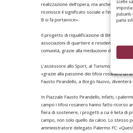
scelte s
realizzazione dell’opera, ma anche uno slancio
impostaz
riconosce il significato sociale e l’importanza
pulsanti
B si fa portavoce».
parte in
Il progetto di riqualificazione di BKT si inseri
associazioni di quartiere e residenti per la cre
comunità, grazie alla mediazione del
Comune 
L’assessore allo Sport, al Turismo e alle Polit
«grazie alla passione dei tifosi rosanero un 
Fausto Pirandello, a Borgo Nuovo, diventerà un
In Piazzale Fausto Pirandello, infatti, i pale
campo i tifosi rosanero hanno fatto ricorso a
fiera di sostenere, i progetti a cui è lieta di 
campo, non solo quello da calcio. Lo stesso 
amministratore delegato Palermo FC: «Questo 