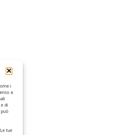
 come i
senso a
ali
e di
o può
 Le tue