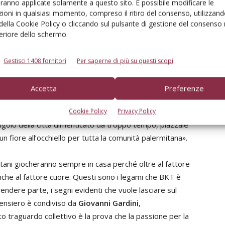
aranno applicate solamente a questo sito. È possibile modificare le
 verso il futuro della città e della popolazione che ne
ioni in qualsiasi momento, compreso il ritiro del consenso, utilizzand
 attraverso il senso di appartenenza, valori di cui la Lega
 della Cookie Policy o cliccando sul pulsante di gestione del consenso 
feriore dello schermo.
rà infatti all’interno di un percorso condiviso con
Gestisci 1408 fornitori
Per saperne di più su questi scopi
azione di un luogo sicuro, pulito e accessibile a tutta la
di Palermo
e del
Palermo Calcio.
Accetta
Preferenze
iche Giovanili
Sabrina Figuccia
sostiene infatti che
Cookie Policy
Privacy Policy
angolo della città dimenticato da troppo tempo, piazzale
 fiore all’occhiello per tutta la comunità palermitana
».
rmitani giocheranno sempre in casa perché oltre al fattore
nche al fattore cuore. Questi sono i legami che BKT è
prendere parte, i segni evidenti che vuole lasciare sul
pensiero è condiviso da
Giovanni Gardini
,
traguardo collettivo è la prova che la passione per la