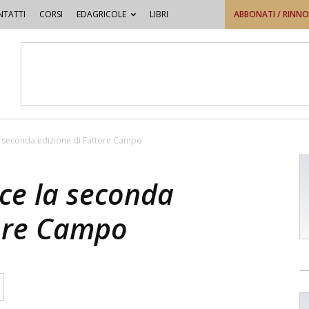
TATTI
CORSI
EDAGRICOLE
LIBRI
ABBONATI / RINN
a seconda edizione di Fattore Campo
nce la seconda
tore Campo