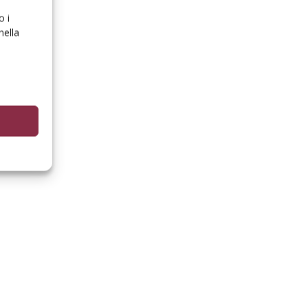
o i
nella