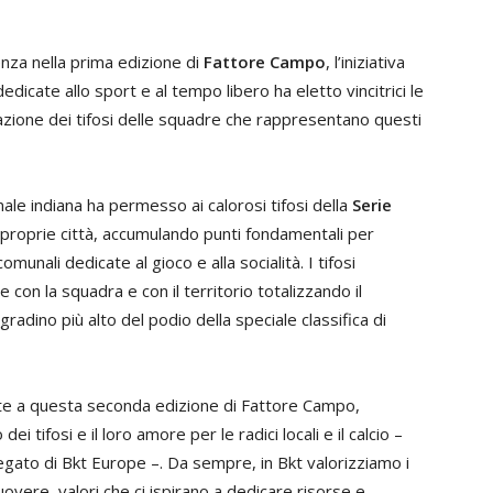
nza nella prima edizione di
Fattore Campo
, l’iniziativa
dedicate allo sport e al tempo libero ha eletto vincitrici le
azione dei tifosi delle squadre che rappresentano questi
onale indiana ha permesso ai calorosi tifosi della
Serie
e proprie città, accumulando punti fondamentali per
omunali dedicate al gioco e alla socialità. I tifosi
con la squadra e con il territorio totalizzando il
dino più alto del podio della speciale classifica di
te a questa seconda edizione di Fattore Campo,
dei tifosi e il loro amore per le radici locali e il calcio –
egato di Bkt Europe –. Da sempre, in Bkt valorizziamo i
uovere, valori che ci ispirano a dedicare risorse e