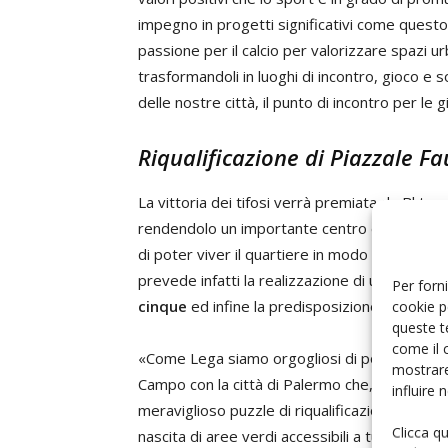
impegno in progetti significativi come questo.
passione per il calcio per valorizzare spazi 
trasformandoli in luoghi di incontro, gioco e 
delle nostre città, il punto di incontro per le 
Riqualificazione di Piazzale Fa
La vittoria dei tifosi verrà premiata da Bkt co
rendendolo un importante centro di ritrovo pe
di poter viver il quartiere in modo sereno e a
prevede infatti la realizzazione di un nuovo
c
Per forni
cinque
ed infine la predisposizione di punti 
cookie p
queste t
come il 
«Come Lega siamo orgogliosi di poter annunc
mostrare
Campo con la città di Palermo che, dopo Le
influire
meraviglioso puzzle di riqualificazione territ
Clicca q
nascita di aree verdi accessibili a tutti rappr