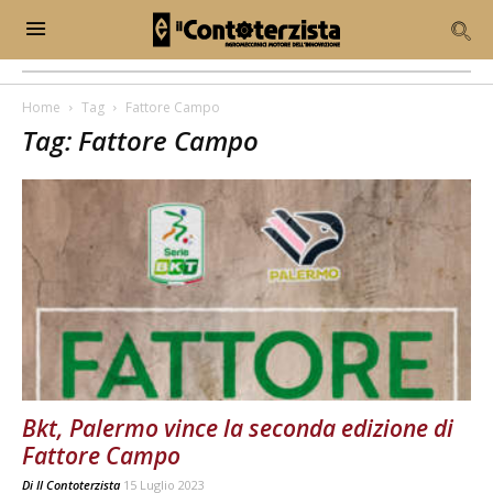
Home
Tag
Fattore Campo
Tag: Fattore Campo
Bkt, Palermo vince la seconda edizione di
Fattore Campo
Di
Il Contoterzista
15 Luglio 2023