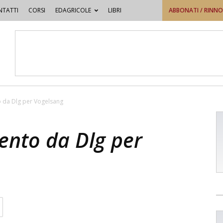
TATTI
CORSI
EDAGRICOLE
LIBRI
ABBONATI / RINN
o da Dlg per Vogelsang
ento da Dlg per