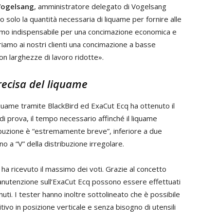
Vogelsang
, amministratore delegato di Vogelsang
o solo la quantità necessaria di liquame per fornire alle
minimo indispensabile per una concimazione economica e
iamo ai nostri clienti una concimazione a basse
on larghezze di lavoro ridotte».
recisa del liquame
l liquame tramite BlackBird ed ExaCut Ecq ha ottenuto il
 prova, il tempo necessario affinché il liquame
istribuzione è “estremamente breve”, inferiore a due
o a “V” della distribuzione irregolare.
e ha ricevuto il massimo dei voti. Grazie al concetto
manutenzione sull’ExaCut Ecq possono essere effettuati
ti. I tester hanno inoltre sottolineato che è possibile
ivo in posizione verticale e senza bisogno di utensili