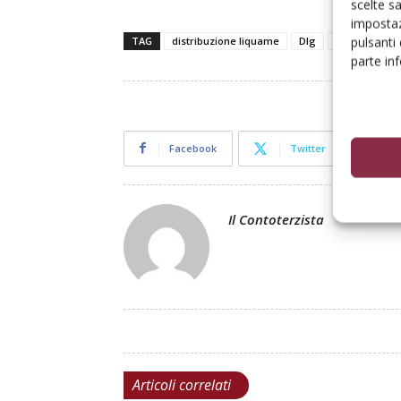
scelte s
impostaz
pulsanti
TAG
distribuzione liquame
Dlg
Vogelsang
parte in
Facebook
Twitter
Il Contoterzista
Articoli correlati