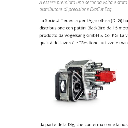
A essere premiato una seconda volta è stato i
distributore di precisione ExaCut Ecq
La Società Tedesca per l'Agricoltura (DLG) ha 
distribuzione con pattini BlackBird da 15 met
prodotto da Vogelsang GmbH & Co. KG. La valu
qualità del lavoro” e “Gestione, utilizzo e ma
da parte della Dlg, che conferma come la nos