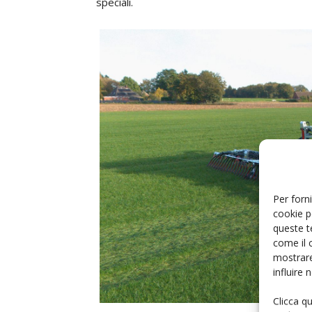
speciali.
Per forni
cookie p
queste t
come il 
mostrare
influire
Clicca q