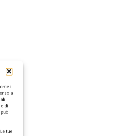
 come i
senso a
ali
e di
o può
 Le tue