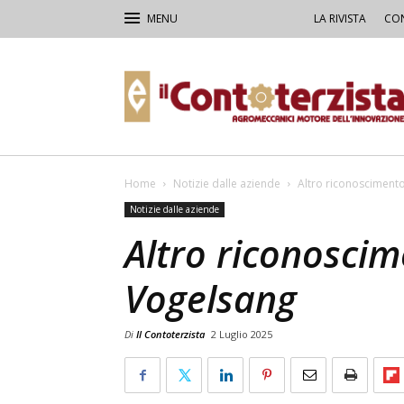
LA RIVISTA
CON
Il
Contoterzista
Home
Notizie dalle aziende
Altro riconosciment
Notizie dalle aziende
Altro riconoscim
Vogelsang
Di
Il Contoterzista
2 Luglio 2025