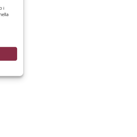
o i
nella