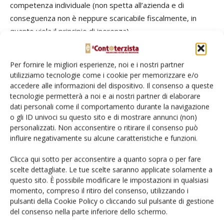
competenza individuale (non spetta all’azienda e di
conseguenza non è neppure scaricabile fiscalmente, in
quanto viola il principio di inerenza).
Ma non ci sono solo le sanzioni, che possono essere
Per fornire le migliori esperienze, noi e i nostri partner
accertate soltanto dagli organi competenti: il lavoratore
utilizziamo tecnologie come i cookie per memorizzare e/o
privo di
Green Pass
deve tornarsene a casa e viene
accedere alle informazioni del dispositivo. Il consenso a queste
considerato assente ingiustificato, con sospensione della
tecnologie permetterà a noi e ai nostri partner di elaborare
dati personali come il comportamento durante la navigazione
retribuzione. Per le imprese che occupano meno di 15
o gli ID univoci su questo sito e di mostrare annunci (non)
dipendenti il controllo del certificato riguarda solo i
personalizzati. Non acconsentire o ritirare il consenso può
lavoratori subordinati: chi ne fosse privo, è considerato
influire negativamente su alcune caratteristiche e funzioni.
assente ingiustificato per i primi 5 giorni, e può essere
Clicca qui sotto per acconsentire a quanto sopra o per fare
sospeso per i successivi 10 giorni, prorogabili a 20.
scelte dettagliate. Le tue scelte saranno applicate solamente a
questo sito. È possibile modificare le impostazioni in qualsiasi
L’obbligo del
Green Pass
ha carattere temporaneo, legato al
momento, compreso il ritiro del consenso, utilizzando i
permanere dello stato di emergenza sanitaria, che si
pulsanti della Cookie Policy o cliccando sul pulsante di gestione
del consenso nella parte inferiore dello schermo.
dovrebbe concludere il prossimo 31 dicembre.