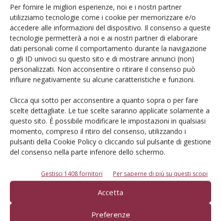
Per fornire le migliori esperienze, noi e i nostri partner
utilizziamo tecnologie come i cookie per memorizzare e/o
accedere alle informazioni del dispositivo. Il consenso a queste
tecnologie permetterà a noi e ai nostri partner di elaborare
dati personali come il comportamento durante la navigazione
L'Esperto risponde
o gli ID univoci su questo sito e di mostrare annunci (non)
I consigli di Terra e Vita agli agricoltori
personalizzati. Non acconsentire o ritirare il consenso può
influire negativamente su alcune caratteristiche e funzioni.
Cerca adesso
Clicca qui sotto per acconsentire a quanto sopra o per fare
scelte dettagliate. Le tue scelte saranno applicate solamente a
questo sito. È possibile modificare le impostazioni in qualsiasi
momento, compreso il ritiro del consenso, utilizzando i
pulsanti della Cookie Policy o cliccando sul pulsante di gestione
del consenso nella parte inferiore dello schermo.
Gestisci 1408 fornitori
Per saperne di più su questi scopi
Accetta
Dalla stessa categoria
Preferenze