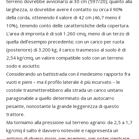
terreno dovrebbe avvicinarsi ai 30 cm (597/20); quanto alla
larghezza, si dovrebbe avere il contatto su circa il 90%
della corda, ottenendo il valore di 42 cm (46,7 meno il
10%), tenendo conto delle caratteristiche della copertura.
L’area di impronta è di soli 1.260 cmq, meno di un terzo di
quella dell’esempio precedente; con un carico per ruota
(posteriore) di 3.200 kg, il carico trasmesso al suolo è di
2,54 kg/cmq, un valore compatibile solo con un terreno
sodo e asciutto.
Considerando un battistrada con il medesimo rapporto fra
vuoti e pieni – ma il profilo laterale è più incurvato – le
costole trasmetterebbero alla strada un carico unitario
paragonabile a quello determinato da un autocarro
pesante, nonostante la grande leggerezza di questo
trattore.
Ma torniamo alla pressione sul terreno agrario: da 2,5 a 1,7
kg/cmq il salto è davvero notevole e rappresenta un
anticipo di diversi giorni, per esempio, per poter rientrare