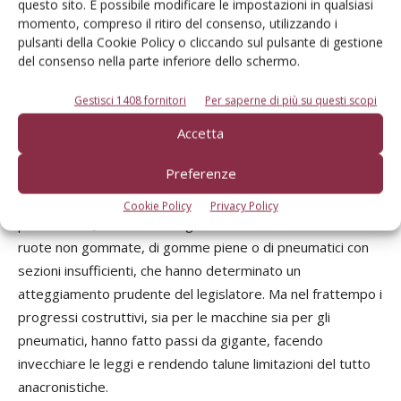
questo sito. È possibile modificare le impostazioni in qualsiasi
pneumatico da autocarro gonfiato alla pressione di 8,5
momento, compreso il ritiro del consenso, utilizzando i
kg/cmq, potrebbe esercitare sull’asfalto una pressione
pulsanti della Cookie Policy o cliccando sul pulsante di gestione
ancora maggiore. Un buon battistrada ha sempre una
del consenso nella parte inferiore dello schermo.
percentuale di vuoti positiva, che aumenta via via dagli
Gestisci 1408 fornitori
Per saperne di più su questi scopi
estivi agli invernali, dagli stradali a quelli per impiego fuori
strada o nei cantieri. Le considerazioni fatte giustificano i
Accetta
maggiori pesi ammessi dalla Mother Regulation rispetto al
Preferenze
Codice della strada italiano del 1992, che rappresenta a
sua volta la “seconda edizione” di quello del 1959. Fino a
Cookie Policy
Privacy Policy
pochi anni fa, alcuni veicoli agricoli erano ancora dotati di
ruote non gommate, di gomme piene o di pneumatici con
sezioni insufficienti, che hanno determinato un
atteggiamento prudente del legislatore. Ma nel frattempo i
progressi costruttivi, sia per le macchine sia per gli
pneumatici, hanno fatto passi da gigante, facendo
invecchiare le leggi e rendendo talune limitazioni del tutto
anacronistiche.