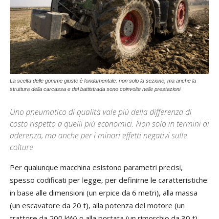
La scelta delle gomme giuste è fondamentale: non solo la sezione, ma anche la
struttura della carcassa e del battistrada sono coinvolte nelle prestazioni
Uno pneumatico di qualità vale più della differenza di
costo rispetto a quelli più economici. Non solo in termini di
aderenza, ma anche per i minori effetti negativi sulle
colture
Per qualunque macchina esistono parametri precisi,
spesso codificati per legge, per definirne le caratteristiche:
in base alle dimensioni (un erpice da 6 metri), alla massa
(un escavatore da 20 t), alla potenza del motore (un
trattore da 200 kW) o alla portata (un rimorchio da 30 t).