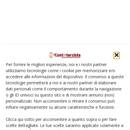
Per fornire le migliori esperienze, noi e i nostri partner
utilizziamo tecnologie come i cookie per memorizzare e/o
accedere alle informazioni del dispositivo. Il consenso a queste
tecnologie permetterà a noi e ai nostri partner di elaborare
dati personali come il comportamento durante la navigazione
Con un carico unitario superiore il Codice stabilisce che il
o gli ID univoci su questo sito e di mostrare annunci (non)
transito del veicolo determina un danno alla
personalizzati. Non acconsentire o ritirare il consenso può
pavimentazione, da rifondere attraverso un indennizzo da
influire negativamente su alcune caratteristiche e funzioni.
pagare all’ente proprietario della strada. In realtà, si
Clicca qui sotto per acconsentire a quanto sopra o per fare
potrebbe osservare che il limite indicato viene superato,
scelte dettagliate. Le tue scelte saranno applicate solamente a
più o meno abbondantemente, dai veicoli stradali: uno