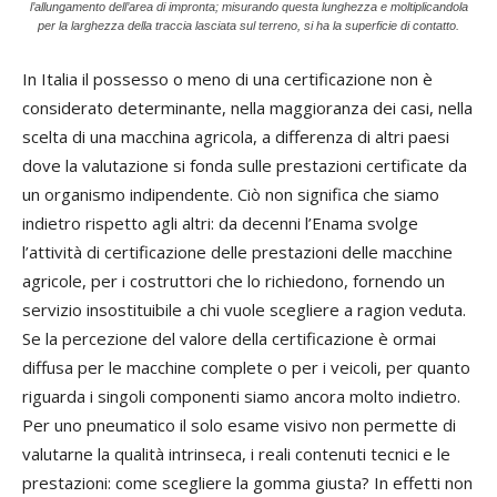
l’allungamento dell’area di impronta; misurando questa lunghezza e moltiplicandola
per la larghezza della traccia lasciata sul terreno, si ha la superficie di contatto.
In Italia il possesso o meno di una certificazione non è
considerato determinante, nella maggioranza dei casi, nella
scelta di una macchina agricola, a differenza di altri paesi
dove la valutazione si fonda sulle prestazioni certificate da
un organismo indipendente. Ciò non significa che siamo
indietro rispetto agli altri: da decenni l’Enama svolge
l’attività di certificazione delle prestazioni delle macchine
agricole, per i costruttori che lo richiedono, fornendo un
servizio insostituibile a chi vuole scegliere a ragion veduta.
Se la percezione del valore della certificazione è ormai
diffusa per le macchine complete o per i veicoli, per quanto
riguarda i singoli componenti siamo ancora molto indietro.
Per uno pneumatico il solo esame visivo non permette di
valutarne la qualità intrinseca, i reali contenuti tecnici e le
prestazioni: come scegliere la gomma giusta? In effetti non