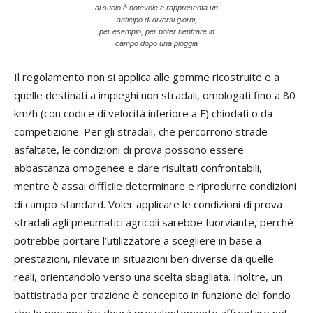
al suolo è notevole e rappresenta un
anticipo di diversi giorni,
per esempio, per poter rientrare in
campo dopo una pioggia
Il regolamento non si applica alle gomme ricostruite e a
quelle destinati a impieghi non stradali, omologati fino a 80
km/h (con codice di velocità inferiore a F) chiodati o da
competizione. Per gli stradali, che percorrono strade
asfaltate, le condizioni di prova possono essere
abbastanza omogenee e dare risultati confrontabili,
mentre è assai difficile determinare e riprodurre condizioni
di campo standard. Voler applicare le condizioni di prova
stradali agli pneumatici agricoli sarebbe fuorviante, perché
potrebbe portare l’utilizzatore a scegliere in base a
prestazioni, rilevate in situazioni ben diverse da quelle
reali, orientandolo verso una scelta sbagliata. Inoltre, un
battistrada per trazione è concepito in funzione del fondo
che lo pneumatico dovrà prevalentemente affrontare nel