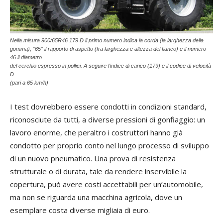
Nella misura 900/65R46 179 D il primo numero indica la corda (la larghezza della
gomma), “65” il rapporto di aspetto (fra larghezza e altezza del fianco) e il numero
46 il diametro
del cerchio espresso in pollici. A seguire l’indice di carico (179) e il codice di velocità
D
(pari a 65 km/h)
I test dovrebbero essere condotti in condizioni standard,
riconosciute da tutti, a diverse pressioni di gonfiaggio: un
lavoro enorme, che peraltro i costruttori hanno già
condotto per proprio conto nel lungo processo di sviluppo
di un nuovo pneumatico. Una prova di resistenza
strutturale o di durata, tale da rendere inservibile la
copertura, può avere costi accettabili per un’automobile,
ma non se riguarda una macchina agricola, dove un
esemplare costa diverse migliaia di euro.