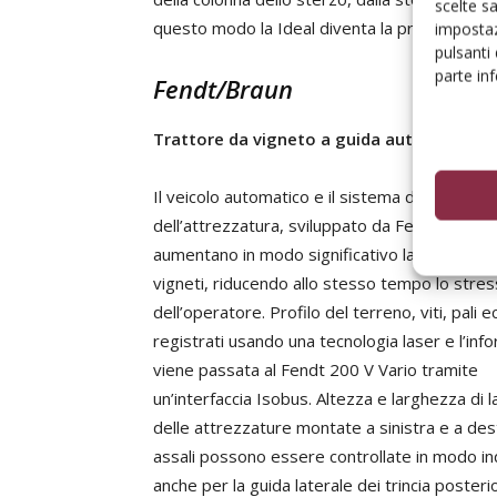
scelte s
questo modo la Ideal diventa la prima macchi
impostaz
pulsanti
parte in
Fendt/Braun
Trattore da vigneto a guida automatica
Il veicolo automatico e il sistema di guida
dell’attrezzatura, sviluppato da Fendt e Brau
aumentano in modo significativo la produttivi
vigneti, riducendo allo stesso tempo lo stres
dell’operatore. Profilo del terreno, viti, pali e
registrati usando una tecnologia laser e l’in
viene passata al Fendt 200 V Vario tramite
un’interfaccia Isobus. Altezza e larghezza di 
delle attrezzature montate a sinistra e a dest
assali possono essere controllate in modo ind
anche per la guida laterale dei trincia posterio