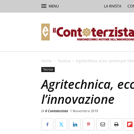
LA RIVISTA
CON
Il
Contoterzista
Home
Tecnica
Agritechnica, ecco i premi per l’i
Tecnica
Agritechnica, ec
l’innovazione
Di
Il Contoterzista
1 Novembre 2019