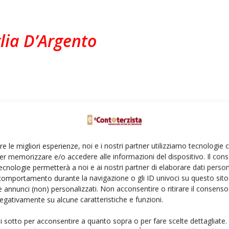
ia D’Argento
Ideal Drive fornisce
una vista senza
re le migliori esperienze, noi e i nostri partner utilizziamo tecnologie
ostacoli dell’area
er memorizzare e/o accedere alle informazioni del dispositivo. Il con
direttamente davanti
ecnologie permetterà a noi e ai nostri partner di elaborare dati person
alla mietitrebbia,
comportamento durante la navigazione o gli ID univoci su questo sito 
eliminando piantone
 annunci (non) personalizzati. Non acconsentire o ritirare il consens
 negativamente su alcune caratteristiche e funzioni.
dello sterzo e volante.
racciolo alla sua sinistra con un joystick. Tutte le funzioni
ui sotto per acconsentire a quanto sopra o per fare scelte dettagliate.
i indicatori di direzione, sono integrate nel joystick. In