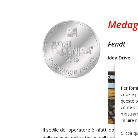
Medagl
Fendt
IdealDrive
Per forni
cookie p
queste t
come il 
mostrare
influire
Il sedile dell’operatore è infatti dotato di un b
Clicca q
della colonna dello sterzo, dalla sterzatura agl