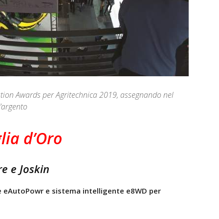
vation Awards per Agritechnica 2019, assegnando nel
’argento
ia d’Oro
e e Joskin
 eAutoPowr e sistema intelligente e8WD per