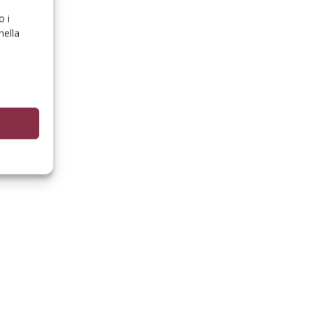
o i
nella