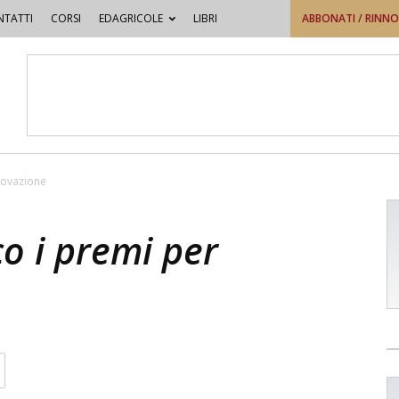
TATTI
CORSI
EDAGRICOLE
LIBRI
ABBONATI / RINN
nnovazione
co i premi per