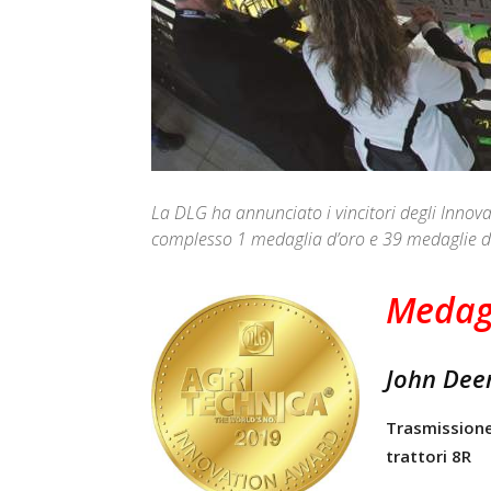
La DLG ha annunciato i vincitori degli Inno
complesso 1 medaglia d’oro e 39 medaglie d
Medagl
John Deer
Trasmissione
trattori 8R