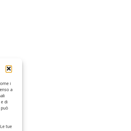
 come i
senso a
ali
e di
o può
 Le tue