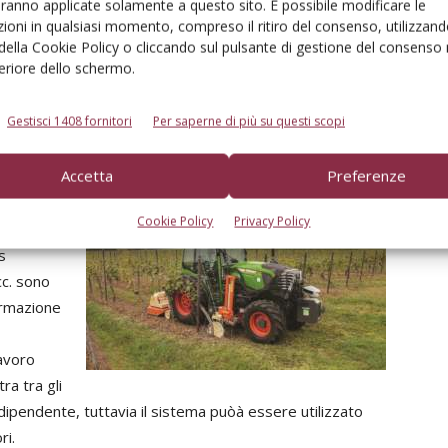
aranno applicate solamente a questo sito. È possibile modificare le
na agricola semovente azionata mediante un joystick.
ioni in qualsiasi momento, compreso il ritiro del consenso, utilizzand
 della Cookie Policy o cliccando sul pulsante di gestione del consenso 
feriore dello schermo.
Gestisci 1408 fornitori
Per saperne di più su questi scopi
Accetta
Preferenze
n,
Cookie Policy
Privacy Policy
tà nei
s
cc. sono
formazione
lavoro
ra tra gli
ipendente, tuttavia il sistema puòà essere utilizzato
ri.