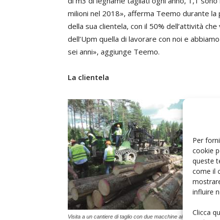
di m3 di legname tagliati ogni anno, 1,1 sono 
milioni nel 2018», afferma Teemo durante la pr
della sua clientela, con il 50% dell’attività 
dell’Upm quella di lavorare con noi e abbiamo
sei anni», aggiunge Teemo.
La clientela
Per forni
cookie p
queste t
come il 
mostrare
influire
Clicca q
Visita a un cantiere di taglio con due macchine al lavoro