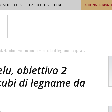
TATTI
CORSI
EDAGRICOLE
LIBRI
ABBONATI / RINN
velu, obiettivo 2 milioni di metri cubi di legname da qui al...
u, obiettivo 2
 cubi di legname da