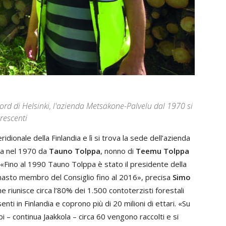
rd di Helsinki, l'azienda Metsäkone-Palvelu dal 1970 si
rescenti
dionale della Finlandia e lì si trova la sede dell’azienda
ta nel 1970 da
Tauno Tolppa
, nonno di
Teemu Tolppa
 «Fino al 1990 Tauno Tolppa è stato il presidente della
imasto membro del Consiglio fino al 2016», precisa
Simo
he riunisce circa l’80% dei 1.500 contoterzisti forestali
nti in Finlandia e coprono più di 20 milioni di ettari. «Su
bi – continua Jaakkola – circa 60 vengono raccolti e si