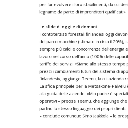
per far evolvere i loro stabilimenti, da cui der
legname da parte di imprenditori qualificati».
Le sfide di oggi e di domani
I contoterzisti forestali finlandesi oggi de
del parco macchine (stimato in circa il 20%), 
sempre più caldi e concorrenza dell’energia e
lavoro nel corso dell’anno (100% delle capacit
tariffe dei servizi. «Siamo allo stesso temp
prezzi i cambiamenti futuri del sistema di app
finlandesi», aggiunge Teemu, la cui azienda r
La sfida principale per la Metsäkone-Palvelu 
alla guida delle aziende. «Mio padre è speciali
operativi – precisa Teemu, che aggiunge che l
parlino lo stesso linguaggio dei propri client
– conclude comunque Simo Jaakkola – le prospe