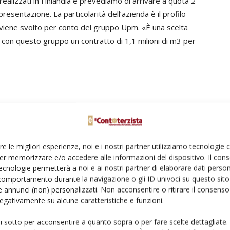
realizzati in Finlandia e prevediamo di arrivare a quota 2
esentazione. La particolarità dell’azienda è il profilo
che viene svolto per conto del gruppo Upm. «È una scelta
 con questo gruppo un contratto di 1,1 milioni di m3 per
L’azienda lavora oggi con una ventina di clienti (in
Finlandia e in Svezia) dal profilo differente (carterie
come la Upm, associazioni di proprietari forestali,
re le migliori esperienze, noi e i nostri partner utilizziamo tecnologie
segherie private). Teemu precisa qual è il sistema di
er memorizzare e/o accedere alle informazioni del dispositivo. Il con
approvvigionamento del legno in Finlandia: i gruppi
ecnologie permetterà a noi e ai nostri partner di elaborare dati person
industriali comprano il legno (per lo più da privati), il
comportamento durante la navigazione o gli ID univoci su questo sito 
contoterzista raccoglie e trasporta il legno su strada
 annunci (non) personalizzati. Non acconsentire o ritirare il consens
 negativamente su alcune caratteristiche e funzioni.
e poi l’industriale lo trasforma nei propri stabilimenti. Il
terzista viene pagato per m3 raccolto (mediamente in
ui sotto per acconsentire a quanto sopra o per fare scelte dettagliate.
Finlandia 10,80 €/m3 per un taglio pulito) e le tariffe