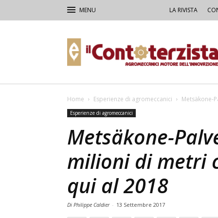
LA RIVISTA
CON
Il
Contoterzista
Home
Esperienze di agromeccanici
Metsäkone-Pal
Esperienze di agromeccanici
Metsäkone-Palvel
milioni di metri
qui al 2018
Di Philippe Caldier
-
13 Settembre 2017