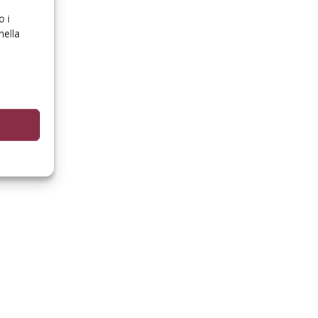
o i
nella