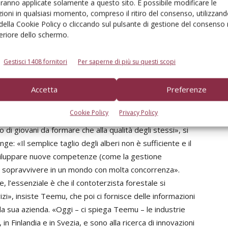
aranno applicate solamente a questo sito. È possibile modificare le
della Metsäkone-Palvelu variano da 7 a 13-14 €/m3 a
ioni in qualsiasi momento, compreso il ritiro del consenso, utilizzand
seconda dei clienti e del tipo di taglio. «Meno del 10%
 della Cookie Policy o cliccando sul pulsante di gestione del consenso 
feriore dello schermo.
del nostro fatturato proviene dal subappalto con altri
contoterzisti forestali», aggiunge Teemo. Questi
Gestisci 1408 fornitori
Per saperne di più su questi scopi
sono in genere di piccole dimensioni (1-2 dipendenti)
Accetta
Preferenze
säkone-Palvelu? «Abbiamo più di 100 conducenti di
ità richieste in più ambiti (guida, sicurezza, ambiente)»,
Cookie Policy
Privacy Policy
to sia difficile trovare personale qualificato. «I centri
i giovani da formare che alla qualità degli stessi», si
e: «Il semplice taglio degli alberi non è sufficiente e il
sviluppare nuove competenze (come la gestione
er sopravvivere in un mondo con molta concorrenza».
 l’essenziale è che il contoterzista forestale si
vizi», insiste Teemu, che poi ci fornisce delle informazioni
la sua azienda. «Oggi – ci spiega Teemu – le industrie
 in Finlandia e in Svezia, e sono alla ricerca di innovazioni