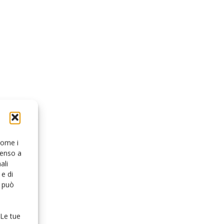
 come i
senso a
ali
e di
o può
 Le tue