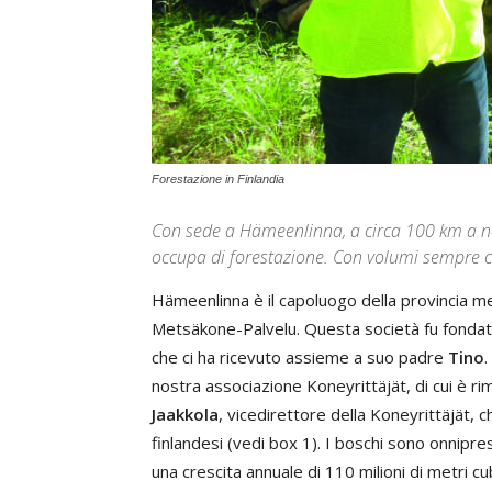
Forestazione in Finlandia
Con sede a Hämeenlinna, a circa 100 km a no
occupa di forestazione. Con volumi sempre c
Hämeenlinna è il capoluogo della provincia meri
Metsäkone-Palvelu. Questa società fu fonda
che ci ha ricevuto assieme a suo padre
Tino
.
nostra associazione Koneyrittäjät, di cui è r
Jaakkola
, vicedirettore della Koneyrittäjät, c
finlandesi (vedi box 1). I boschi sono onniprese
una crescita annuale di 110 milioni di metri cu