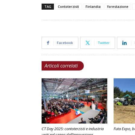
TAG
Contoterzisti
Finlandia
forestazione
Facebook
Twitter
Articoli correlati
CT Day 2025: contoterzisti e industria
Futa Expo, b
uniti nel segno dell’innovazione