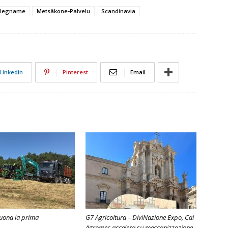
legname
Metsäkone-Palvelu
Scandinavia
Linkedin
Pinterest
Email
uona la prima
G7 Agricoltura – DiviNazione Expo, Cai
Agromec accelera su meccanizzazione