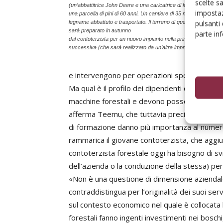
scelte s
(un’abbattitrice John Deere e una caricatrice di legname) su
impostaz
una parcella di pini di 60 anni. Un cantiere di 35 m3/h di
pulsanti
legname abbattuto e trasportato. Il terreno di questa parcella
sarà preparato in autunno
parte in
dal contoterzista per un nuovo impianto nella primavera
successiva (che sarà realizzato da un’altra impresa).
e intervengono per operazioni specifiche.
Ma qual è il profilo dei dipendenti della Met
macchine forestali e devono possedere le qual
afferma Teemu, che tuttavia precisa anche quan
di formazione danno più importanza al numero d
rammarica il giovane contoterzista, che aggiung
contoterzista forestale oggi ha bisogno di 
dell’azienda o la conduzione della stessa) p
«Non è una questione di dimensione aziendale,
contraddistingua per l’originalità dei suoi ser
sul contesto economico nel quale è collocata 
forestali fanno ingenti investimenti nei boschi,