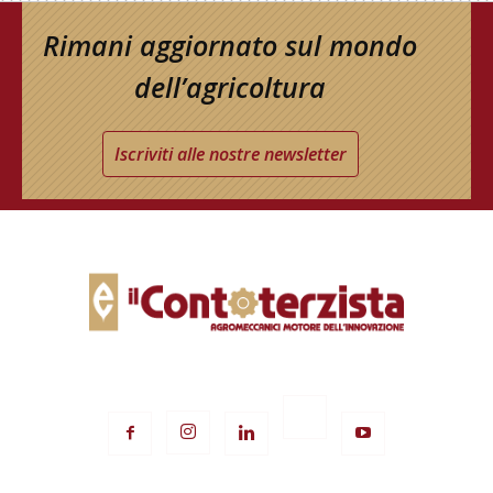
Rimani aggiornato sul mondo
dell’agricoltura
Iscriviti alle nostre newsletter