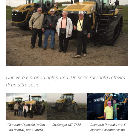
Una vera e propria anteprima. Un socio racconta l’attività
di un altro socio
Giancarlo Pancaldi (primo
Challenger MT 765B.
Giancarlo Pancaldi con il
da destra), con Claudio
nipotino Giacomo vicino