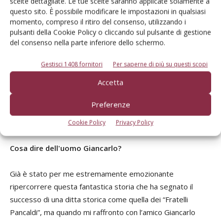
scelte dettagliate. Le tue scelte saranno applicate solamente a
nato della casa Pancaldi, che non può nascondere, nella sua
questo sito. È possibile modificare le impostazioni in qualsiasi
innocenza infantile, la bramosia di salire a fianco dello zio
momento, compreso il ritiro del consenso, utilizzando i
pulsanti della Cookie Policy o cliccando sul pulsante di gestione
con l’entusiasmo e l’emozione di sentire il rombo che
del consenso nella parte inferiore dello schermo.
erogherà una volta messo in moto quel grande motore. E
la frenesia di veder muovere quel gigante su quei due
Gestisci 1408 fornitori
Per saperne di più su questi scopi
nastri silenziosi e morbidi, sentendosi dentro la stessa
Accetta
imponenza di quel grande mezzo su cui entrambi sono
comodamente seduti e al riparo da qualsiasi intemperie
Preferenze
esterne, assaporando quell’ambiente confortevole di
tutt’altro tipo rispetto ai vecchi cingolati degli anni ’50.
Cookie Policy
Privacy Policy
Cosa dire dell'uomo Giancarlo?
Già è stato per me estremamente emozionante
ripercorrere questa fantastica storia che ha segnato il
successo di una ditta storica come quella dei “Fratelli
Pancaldi”, ma quando mi raffronto con l’amico Giancarlo