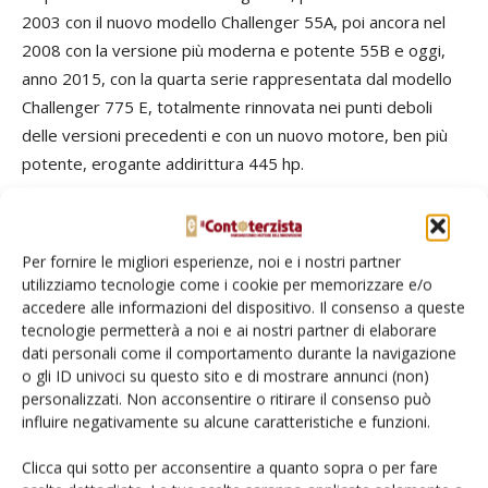
2003 con il nuovo modello Challenger 55A, poi ancora nel
2008 con la versione più moderna e potente 55B e oggi,
anno 2015, con la quarta serie rappresentata dal modello
Challenger 775 E, totalmente rinnovata nei punti deboli
delle versioni precedenti e con un nuovo motore, ben più
potente, erogante addirittura 445 hp.
Tutti questi trattori Challenger sono stati usati quasi
esclusivamente da Giancarlo, sicuramente geloso di quel
Per fornire le migliori esperienze, noi e i nostri partner
nastro in gomma così silenzioso che aveva sostituito il
utilizziamo tecnologie come i cookie per memorizzare e/o
cigolio stridente della catenaria in ferro ascoltato per
accedere alle informazioni del dispositivo. Il consenso a queste
tecnologie permetterà a noi e ai nostri partner di elaborare
troppi anni, seppur con tanta passione e amore. Oggi
dati personali come il comportamento durante la navigazione
Giancarlo ha 73 anni, che non dimostra per niente,
o gli ID univoci su questo sito e di mostrare annunci (non)
soprattutto per la voglia e la passione che continua
personalizzati. Non acconsentire o ritirare il consenso può
instancabilmente a portare dentro di sé, sicuramente
influire negativamente su alcune caratteristiche e funzioni.
accumulata dalla prima infanzia e che non può non
Clicca qui sotto per acconsentire a quanto sopra o per fare
influenzare proprio il giovanissimo nipotino Giacomo, ultimo