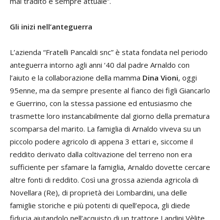
mai tradito e sempre attuale”.
Gli inizi nell’anteguerra
L’azienda “Fratelli Pancaldi snc” è stata fondata nel periodo
anteguerra intorno agli anni ‘40 dal padre Arnaldo con
l’aiuto e la collaborazione della mamma
Dina Vioni
, oggi
95enne, ma da sempre presente al fianco dei figli Giancarlo
e Guerrino, con la stessa passione ed entusiasmo che
trasmette loro instancabilmente dal giorno della prematura
scomparsa del marito. La famiglia di Arnaldo viveva su un
piccolo podere agricolo di appena 3 ettari e, siccome il
reddito derivato dalla coltivazione del terreno non era
sufficiente per sfamare la famiglia, Arnaldo dovette cercare
altre fonti di reddito. Così una grossa azienda agricola di
Novellara (Re), di proprietà dei Lombardini, una delle
famiglie storiche e più potenti di quell’epoca, gli diede
fiducia aiutandolo nell’acquisto di un trattore Landini Vèlite