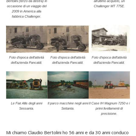
Bertolini (terzo da destra) in
all’ultimo acquisto, un
occasione di un viaggio del
Challenger MT 775E.
2009 in America alla
fabbrica Challenger.
Foto d’epoca dell’attività
Foto d’epoca dell’attività
Foto d’epoca dell’attività
dell’azienda Pancaldi.
dell’azienda Pancaldi.
dell’azienda Pancaldi.
Le Fiat Allis degli anni
Il parco macchine negli anni
Il Case IH Magnum 7250 e i
Sessanta.
Settanta.
primi livellamenti di
precisione.
Mi chiamo Claudio Bertolini ho 56 anni e da 30 anni conduco