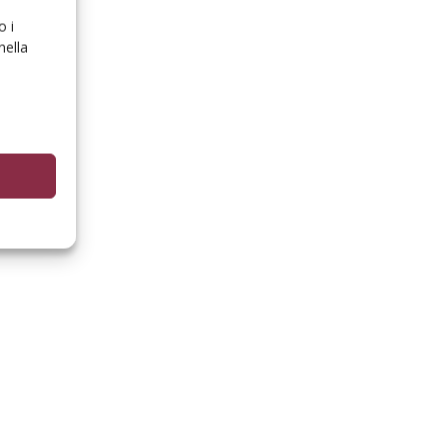
o i
nella