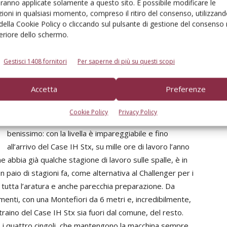
aranno applicate solamente a questo sito. È possibile modificare le
ioni in qualsiasi momento, compreso il ritiro del consenso, utilizzand
Passiamo ai cingolati. Sgubbi ha il Challenger da
 della Cookie Policy o cliccando sul pulsante di gestione del consenso 
parecchio: «Abbiamo superato le 10.000 ore, non
feriore dello schermo.
sono poche. In tutto questo tempo abbiamo avuto
soltanto un problema sui riduttori, peraltro ben noto
Gestisci 1408 fornitori
Per saperne di più su questi scopi
sui Challenger della Serie A. Abbiamo cambiato pompa
e iniettori a settemila ore, più per usura che per altro,
Accetta
Preferenze
e i cingoli hanno resistito fino a pochi mesi fa. A parte i
problemi con attrezzi pesanti sul sollevatore – altra
Cookie Policy
Privacy Policy
noia ricorrente su questa serie – si è comportato
benissimo: con la livella è impareggiabile e fino
all’arrivo del Case IH Stx, su mille ore di lavoro l’anno
 abbia già qualche stagione di lavoro sulle spalle, è in
paio di stagioni fa, come alternativa al Challenger per i
 tutta l’aratura e anche parecchia preparazione. Da
amenti, con una Montefiori da 6 metri e, incredibilmente,
l traino del Case IH Stx sia fuori dal comune, del resto.
 i quattro cingoli, che mantengono la macchina sempre