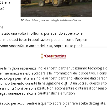
68 e la
più
TF New Holland, una vecchia gloria della trebbiatura.
una
 stato una volta in officina, pur avendo superato le
o, ma quasi tutte in applicazioni pesanti, come l’erpice
. Sono soddisfatto anche del 936, soprattutto per la
sto serio al motore, per la rottura dello scambiatore di
co, sporcando tutto il circuito di raffreddamento. Dopo un
ito l’intero motore, che ormai aveva 5mila ore, facendomi
re le migliori esperienze, noi e i nostri partner utilizziamo tecnologie
manodopera». Un altro Fendt, un 211, è usato invece per
er memorizzare e/o accedere alle informazioni del dispositivo. Il con
ellente. Tra l’altro abbiamo ruote che si agganciano e
ecnologie permetterà a noi e ai nostri partner di elaborare dati person
rtiamo con un furgone per poter viaggiare liberamente su
comportamento durante la navigazione o gli ID univoci su questo sito 
 annunci (non) personalizzati. Non acconsentire o ritirare il consens
 questa soluzione il trattore pesta pochissimo, anche su
 negativamente su alcune caratteristiche e funzioni.
omma; unico difetto è il costo: quasi quasi, con gli stessi
ui sotto per acconsentire a quanto sopra o per fare scelte dettagliate.