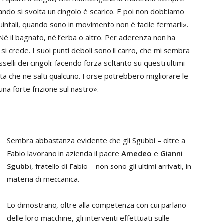
uando si svolta un cingolo è scarico. E poi non dobbiamo
uintali, quando sono in movimento non è facile fermarli».
Né il bagnato, né l’erba o altro. Per aderenza non ha
si crede. I suoi punti deboli sono il carro, che mi sembra
selli dei cingoli: facendo forza soltanto su questi ultimi
ta che ne salti qualcuno. Forse potrebbero migliorare le
una forte frizione sul nastro».
Sembra abbastanza evidente che gli Sgubbi – oltre a
Fabio lavorano in azienda il padre
Amedeo
e
Gianni
Sgubbi
, fratello di Fabio – non sono gli ultimi arrivati, in
materia di meccanica.
Lo dimostrano, oltre alla competenza con cui parlano
delle loro macchine, gli interventi effettuati sulle