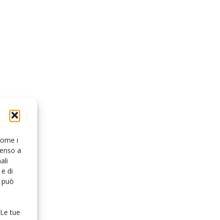
 come i
senso a
ali
e di
o può
 Le tue