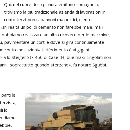
Qui, nel cuore della pianura emiliano-romagnola,
troviamo la più tradizionale azienda di lavorazioni in
conto terzi: non capannoni ma portici, niente
 «In realtà un po’ di cemento non farebbe male, ma il
o dobbiamo realizzare un altro ricovero per le macchine,
, pavimentare un cortile dove si gira continuamente
e controindicazioni». Il riferimento è ai giganti
ora lo Steiger Stx 450 di Case IH, due maxi-cingolati non
danni, soprattutto quando sterzano», fa notare Sgubbi.
parti le
terzista,
li lo
, vediamo
ebbie,