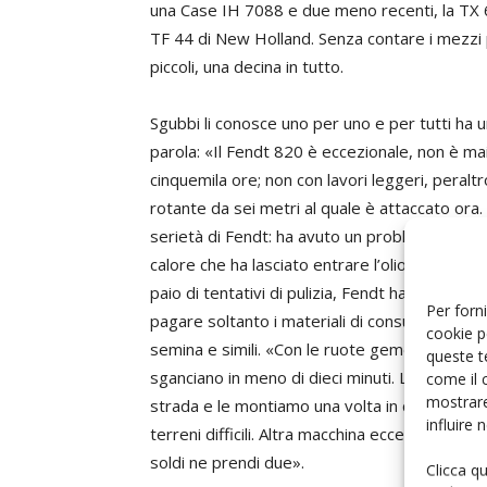
una Case IH 7088 e due meno recenti, la TX 
TF 44 di New Holland. Senza contare i mezzi 
piccoli, una decina in tutto.
Sgubbi li conosce uno per uno e per tutti ha 
parola: «Il Fendt 820 è eccezionale, non è mai
cinquemila ore; non con lavori leggeri, peraltr
rotante da sei metri al quale è attaccato ora
serietà di Fendt: ha avuto un problema piutto
calore che ha lasciato entrare l’olio nel bloc
paio di tentativi di pulizia, Fendt ha sostitu
Per forni
pagare soltanto i materiali di consumo e la 
cookie p
semina e simili. «Con le ruote gemellate è ecc
queste t
sganciano in meno di dieci minuti. Le traspo
come il 
mostrare
strada e le montiamo una volta in campo. Con
influire
terreni difficili. Altra macchina eccellente, ins
soldi ne prendi due».
Clicca q