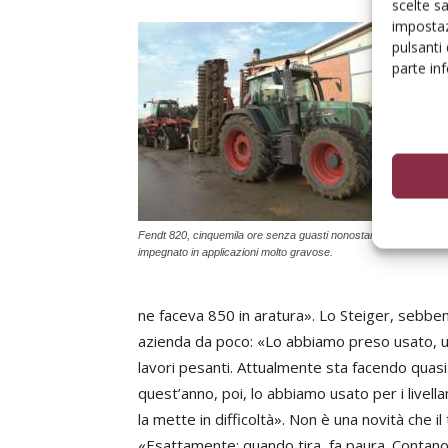
scelte s
impostaz
pulsanti
parte in
Fendt 820, cinquemila ore senza guasti nonostante sia stato
impegnato in applicazioni molto gravose.
ne faceva 850 in aratura». Lo Steiger, sebbene
azienda da poco: «Lo abbiamo preso usato, un 
lavori pesanti. Attualmente sta facendo quasi
quest’anno, poi, lo abbiamo usato per i livell
la mette in difficoltà». Non è una novità che i
«Esattamente: quando tira, fa paura. Contano