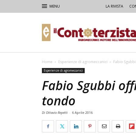
LA RIVISTA
CON
Il
Contoterzista
Home
Esperienze di agromeccanici
Fabio Sgubbi 
Esperienze di agromeccanici
Fabio Sgubbi off
tondo
Di Ottavio Repetti
-
6 Aprile 2016