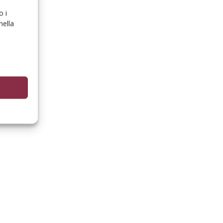
o i
nella