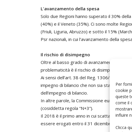
L'avanzamento della spesa
Solo due Regioni hanno superato il 30% dell
(40%) e il Veneto (35%). Ci sono molte Region
(Friuli, Liguria, Abruzzo) e sotto il 15% (Marc
Psr nazionali, in cui l’avanzamento della spe
Il rischio di disimpegno
Oltre al basso grado di avanzamento della s
problematicità è il rischio di disimpegno auto
Ai sensi dell’art. 38 del Reg. 1306/201, la 
Per forni
impegno di bilancio che non sia stata utilizza
cookie p
dell’impegno di bilancio.
queste t
In altre parole, la Commissione europea proc
come il 
(cosiddetta regola “N+3”).
mostrare
influire
Il 2018 è il primo anno in cui scatta il disim
essere erogati entro il 31 dicembre 2018, alt
Clicca q