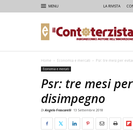
LA RIVISTA
CON
Il
Contoterzista
Home
Economia e mercati
Psr: tre mesi per evit
Economia e mercati
Psr: tre mesi per
disimpegno
Di
Angelo Frascarelli
13 Settembre 2018