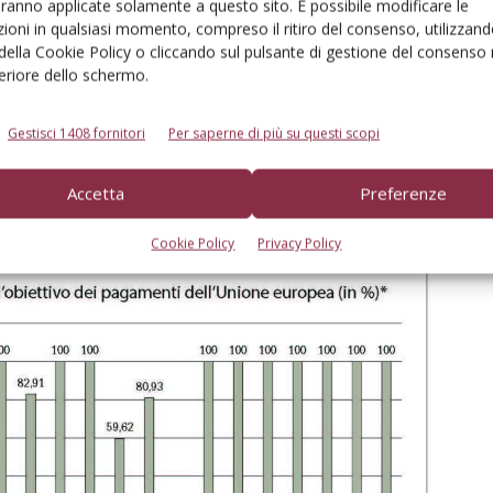
aranno applicate solamente a questo sito. È possibile modificare le
ioni in qualsiasi momento, compreso il ritiro del consenso, utilizzand
 della Cookie Policy o cliccando sul pulsante di gestione del consenso 
ratterizzati dalla lotta contro il “disimpegno
feriore dello schermo.
ardatari devono spendere almeno 245,9 milioni di euro
Gestisci 1408 fornitori
Per saperne di più su questi scopi
ta al 30 giugno 2018, alcune Regioni sono a rischio, in
Accetta
Preferenze
, Puglia, Lazio e Marche. A rischio di disimpegno sono
fig. 1).
Cookie Policy
Privacy Policy