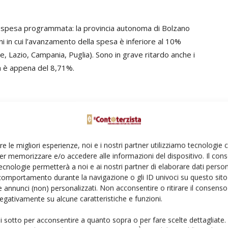
a spesa programmata: la provincia autonoma di Bolzano
i in cui l’avanzamento della spesa è inferiore al 10%
he, Lazio, Campania, Puglia). Sono in grave ritardo anche i
sa è appena del 8,71%.
pesa complessiva, nel breve periodo, la maggiore
matico.
Commissione europea procede al disimpegno della parte di
re le migliori esperienze, noi e i nostri partner utilizziamo tecnologie
ta entro il 31 dicembre del terzo anno successivo all’anno
er memorizzare e/o accedere alle informazioni del dispositivo. Il con
ecnologie permetterà a noi e ai nostri partner di elaborare dati person
ede al disimpegno delle risorse stanziate nell’anno N+3
comportamento durante la navigazione o gli ID univoci su questo sito 
 annunci (non) personalizzati. Non acconsentire o ritirare il consens
 negativamente su alcune caratteristiche e funzioni.
pegno automatico; gli stanziamenti del 2015 devono
rimenti le risorse tornano a Bruxelles.
ui sotto per acconsentire a quanto sopra o per fare scelte dettagliate.