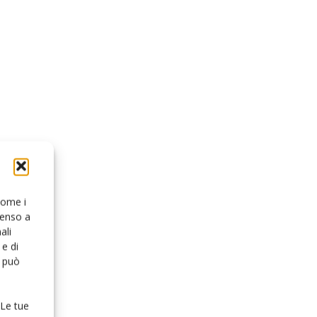
 come i
senso a
ali
e di
o può
 Le tue