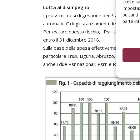
scelte s
Lotta al disimpegno
impostaz
pulsanti
I prossimi mesi di gestione dei Psr saranno ca
parte in
automatico” degli stanziamenti dei Psr.
Per evitare questo rischio, i Psr italiani rit
entro il 31 dicembre 2018.
Sulla base della spesa effettivamente sostenu
particolare Friuli, Liguria, Abruzzo, Campania
anche i due Psr nazionali: Psrn e Rete Rurale (