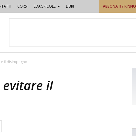
TATTI
CORSI
EDAGRICOLE
LIBRI
ABBONATI / RINN
are il disimpegno
 evitare il