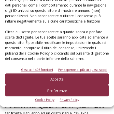
dati personali come il comportamento durante la navigazione
o gli ID univoci su questo sito e di mostrare annunci (non)
personalizzati. Non acconsentire o ritirare il consenso può
influire negativamente su alcune caratteristiche e funzioni.
Clicca qui sotto per acconsentire a quanto sopra o per fare
scelte dettagliate. Le tue scelte saranno applicate solamente a
questo sito. È possibile modificare le impostazioni in qualsiasi
Infine, la nuova voce di costo è quella inerente
momento, compreso il ritiro del consenso, utilizzando i
pulsanti della Cookie Policy o cliccando sul pulsante di gestione
all’irrigazione.
del consenso nella parte inferiore dello schermo.
Considerando una media di apporti tra i 40 e 60 mm che
varia secondo la piovosità delle annate e dello stadio del
Gestisci 1408 fornitori
Per saperne di più su questi scopi
medicaio, si è assunto un costo per la pratica irrigua pari 50
Accetta
€/ha l’anno. Da queste rilevazioni, l’analisi scaturisce che il
costo annuale è pari a 656 €/ha per il primo anno, inferiore
Preferenze
ai successivi poiché la bassa produttività della medica non
consente di entrare per la quinta volta in campo ed
Cookie Policy
Privacy Policy
effettuare l’ultimo taglio. Mediamente l’agricoltore dovrà
far fronte ogni anno ad un costo pari a 738 €/ha.