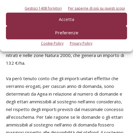
dell’impegno biennale.
Gestisci 1408 fornitori
Per saperne di più su questi scopi
Accetta
Gli importi del pagamento
Preferenze
L’adesione all’ecoschema 4 prevede un pagamento di 110
Cookie Policy
Privacy Policy
€/ha, con maggiorazioni (+20%) nelle Zone vulnerabili ai
nitrati e nelle zone Natura 2000, che genera un importo di
132 €/ha.
Va però tenuto conto che gli importi unitari effettivi che
verranno erogati, per ciascun anno di domanda, sono
determinati da Agea in relazione al numero di domande e
degli ettari ammissibili al sostegno nell’anno considerato,
nel rispetto degli importi previsti dal massimale concesso
all’ecoschema. Per tale ragione se le domande o gli ettari
ammissibili al sostegno nell’anno di domanda fossero
maggiori rispetto alle disponibilità del plafond, il sostegno