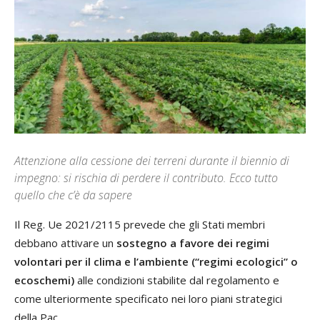
Attenzione alla cessione dei terreni durante il biennio di
impegno: si rischia di perdere il contributo. Ecco tutto
quello che c’è da sapere
Il Reg. Ue 2021/2115 prevede che gli Stati membri
debbano attivare un
sostegno a favore dei regimi
volontari per il clima e l’ambiente (“regimi ecologici” o
ecoschemi)
alle condizioni stabilite dal regolamento e
come ulteriormente specificato nei loro piani strategici
della Pac.