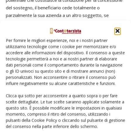
del sostegno, il beneficiario cede totalmente o
parzialmente la sua azienda a un altro soggetto, se
quest’ultimo subentra nell’impegno che corrisponde al
terreno/ai capi animali trasferito/i per il restante periodo,
percepisce il pagamento.
Per fornire le migliori esperienze, noi e i nostri partner
utilizziamo tecnologie come i cookie per memorizzare e/o
accedere alle informazioni del dispositivo. Il consenso a queste
Nel caso di mancato subentro/mancato rispetto
tecnologie permetterà a noi e ai nostri partner di elaborare
dell’impegno da parte del subentrante, si procede al
dati personali come il comportamento durante la navigazione
recupero dei pagamenti eventualmente già erogati in
o gli ID univoci su questo sito e di mostrare annunci (non)
favore del cedente.
personalizzati. Non acconsentire o ritirare il consenso può
influire negativamente su alcune caratteristiche e funzioni.
Questa norma è particolarmente importante perché
Clicca qui sotto per acconsentire a quanto sopra o per fare
richiede di prestare molta attenzione nei passaggi di
scelte dettagliate. Le tue scelte saranno applicate solamente a
conduzione tra un agricoltore e un altro che acquisisce
questo sito. È possibile modificare le impostazioni in qualsiasi
parcelle agricole, per compravendita o affitto. In altre
momento, compreso il ritiro del consenso, utilizzando i
pulsanti della Cookie Policy o cliccando sul pulsante di gestione
parole, i contratti di compravendita e di affitto di terreni
del consenso nella parte inferiore dello schermo.
dovranno prevedere clausole che assicurino il rispetto