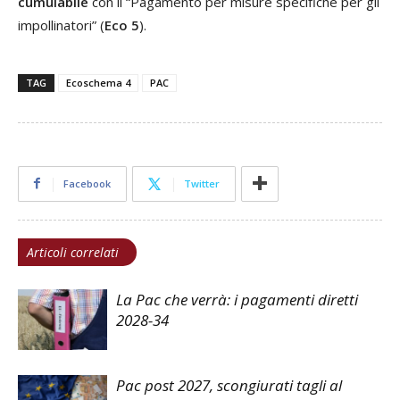
cumulabile
con il “Pagamento per misure specifiche per gli
impollinatori” (
Eco 5
).
TAG
Ecoschema 4
PAC
Facebook
Twitter
Articoli correlati
La Pac che verrà: i pagamenti diretti
2028-34
Pac post 2027, scongiurati tagli al