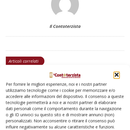
Il Contoterzista
Articoli correlati
Assemblea Unima Parma: Stop sconti
irragionevoli, applicare tariffe
Per fornire le migliori esperienze, noi e i nostri partner
remunerative
utilizziamo tecnologie come i cookie per memorizzare e/o
accedere alle informazioni del dispositivo. Il consenso a queste
tecnologie permetterà a noi e ai nostri partner di elaborare
Nel regno dell’oro rosso
dati personali come il comportamento durante la navigazione
o gli ID univoci su questo sito e di mostrare annunci (non)
personalizzati. Non acconsentire o ritirare il consenso può
influire negativamente su alcune caratteristiche e funzioni.