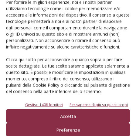
Per fornire le migliori esperienze, noi e i nostri partner
utilizziamo tecnologie come i cookie per memorizzare e/o
accedere alle informazioni del dispositivo. Il consenso a queste
tecnologie permetterà a noi e ai nostri partner di elaborare
E-magazine
dati personali come il comportamento durante la navigazione
o gli ID univoci su questo sito e di mostrare annunci (non)
Tecniche, prodotti e servizi dalle aziende
personalizzati. Non acconsentire o ritirare il consenso può
influire negativamente su alcune caratteristiche e funzioni.
Clicca qui sotto per acconsentire a quanto sopra o per fare
scelte dettagliate. Le tue scelte saranno applicate solamente a
questo sito. È possibile modificare le impostazioni in qualsiasi
momento, compreso il ritiro del consenso, utilizzando i
pulsanti della Cookie Policy o cliccando sul pulsante di gestione
del consenso nella parte inferiore dello schermo.
Catalogo Aziende e Prodotti
Un modo semplice per cercare un'azienda o un
Gestisci 1408 fornitori
Per saperne di più su questi scopi
prodotto!
Accetta
Cerca adesso
Preferenze