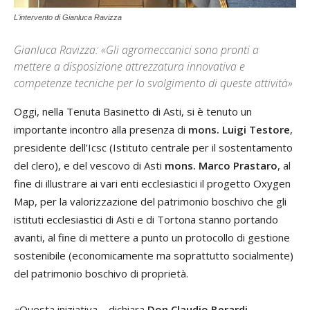
L'intervento di Gianluca Ravizza
Gianluca Ravizza: «Gli agromeccanici sono pronti a
mettere a disposizione attrezzatura innovativa e
competenze tecniche per lo svolgimento di queste attività»
Oggi, nella Tenuta Basinetto di Asti, si è tenuto un
importante incontro alla presenza di
mons. Luigi Testore
,
presidente dell’Icsc (Istituto centrale per il sostentamento
del clero), e del vescovo di Asti
mons.
Marco Prastaro
, al
fine di illustrare ai vari enti ecclesiastici il progetto Oxygen
Map, per la valorizzazione del patrimonio boschivo che gli
istituti ecclesiastici di Asti e di Tortona stanno portando
avanti, al fine di mettere a punto un protocollo di gestione
sostenibile (economicamente ma soprattutto socialmente)
del patrimonio boschivo di proprietà.
«Questa iniziativa – dichiara
Don Claudio Berardi
,