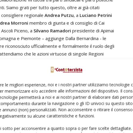
. Siamo grati per tutto questo, oltre ai già citati
 consigliere regionale
Andrea Putzu
, a
Luciano Petrini
drea Morroni
membro di giunta e di consiglio di Cai
Ascoli Piceno, a
Silvano Ramadori
presidente di Apimai
omagna e Piemonte – aggiunge Dalla Bernardina - le
re riconosciuto ufficialmente e formalmente il ruolo degli
 attendiamo che le azioni virtuose di singole Regioni
parte del Governo, con l’istituzione di un albo
«Esprimiamo una grande
re le migliori esperienze, noi e i nostri partner utilizziamo tecnologie
er memorizzare e/o accedere alle informazioni del dispositivo. Il con
soddisfazione – conferma
Andrea
ecnologie permetterà a noi e ai nostri partner di elaborare dati person
Morroni
– dopo avere appreso,
comportamento durante la navigazione o gli ID univoci su questo sito 
direttamente dal consigliere regionale
 annunci (non) personalizzati. Non acconsentire o ritirare il consens
Andrea Putzu
, dell’approvazione della
 negativamente su alcune caratteristiche e funzioni.
delibera relativa all’istituzione
ui sotto per acconsentire a quanto sopra o per fare scelte dettagliate.
dell’albo. Assieme ai colleghi
Silvano