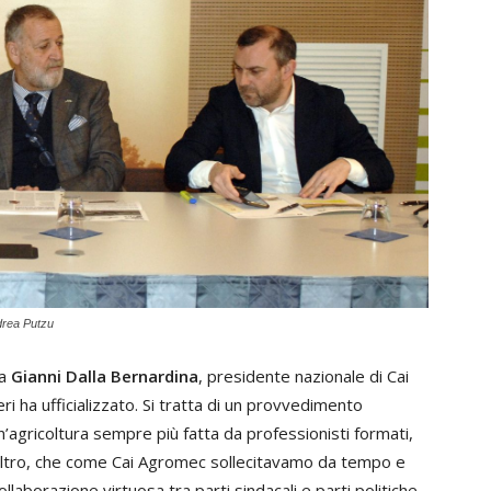
drea Putzu
ta
Gianni Dalla Bernardina
, presidente nazionale di Cai
ri ha ufficializzato. Si tratta di un provvedimento
un’agricoltura sempre più fatta da professionisti formati,
raltro, che come Cai Agromec sollecitavamo da tempo e
llaborazione virtuosa tra parti sindacali e parti politiche