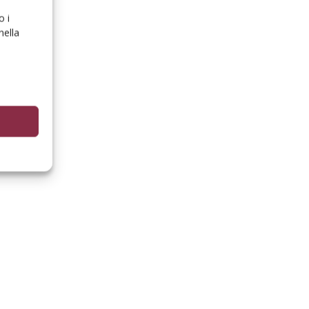
o i
nella