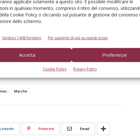
aranno applicate solamente a questo sito. È possibile modificare le
Ramadori
di Apimai Macerata e a
ioni in qualsiasi momento, compreso il ritiro del consenso, utilizzand
Luciano Petrin
i di Apima Ancona,
 della Cookie Policy o cliccando sul pulsante di gestione del consenso 
feriore dello schermo.
vogliamo esprimere anche noi un
sentito ringraziamento al presidente
Gestisci 1408 fornitori
Per saperne di più su questi scopi
della Regione Marche,
Francesco
Acquaroli
, e tutta la sua squadra, per
la promessa mantenuta. Le aziende
Accetta
Preferenze
o le 1.200 unità e sono sempre più una parte
Cookie Policy
Privacy Policy
omec
Marche
Linkedin
Pinterest
Email