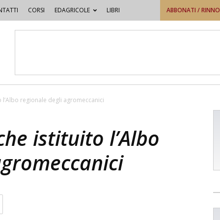
TATTI
CORSI
EDAGRICOLE
LIBRI
ABBONATI / RINN
o l’Albo regionale degli agromeccanici
e istituito l’Albo
agromeccanici