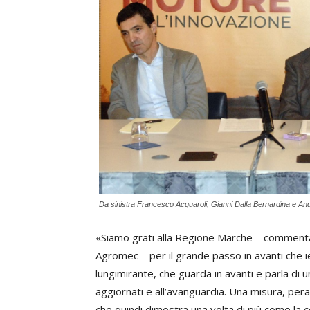
Da sinistra Francesco Acquaroli, Gianni Dalla Bernardina e An
«Siamo grati alla Regione Marche – commen
Agromec – per il grande passo in avanti che ie
lungimirante, che guarda in avanti e parla di 
aggiornati e all’avanguardia. Una misura, pe
che quindi dimostra una volta di più come la co