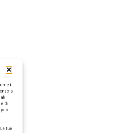
 come i
senso a
ali
e di
o può
 Le tue