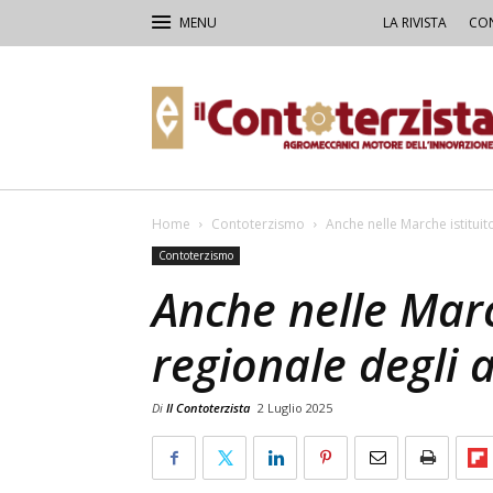
LA RIVISTA
CON
Il
Contoterzista
Home
Contoterzismo
Anche nelle Marche istituit
Contoterzismo
Anche nelle March
regionale degli 
Di
Il Contoterzista
2 Luglio 2025