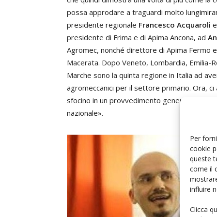
possa approdare a traguardi molto lungimiranti
presidente regionale
Francesco Acquaroli
e
presidente di Frima e di Apima Ancona, ad
An
Agromec, nonché direttore di Apima Fermo e 
Macerata. Dopo Veneto, Lombardia, Emilia-R
Marche sono la quinta regione in Italia ad ave
agromeccanici per il settore primario. Ora, ci
sfocino in un provvedimento generalizzato da 
nazionale».
Per forni
cookie p
queste t
come il 
mostrare
influire
Clicca q