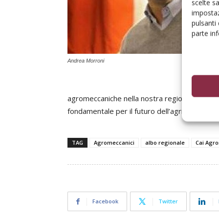
scelte s
impostaz
pulsanti
parte in
Andrea Morroni
agromeccaniche nella nostra regione superan
fondamentale per il futuro dell’agricoltura».
TAG
Agromeccanici
albo regionale
Cai Agr
Facebook
Twitter