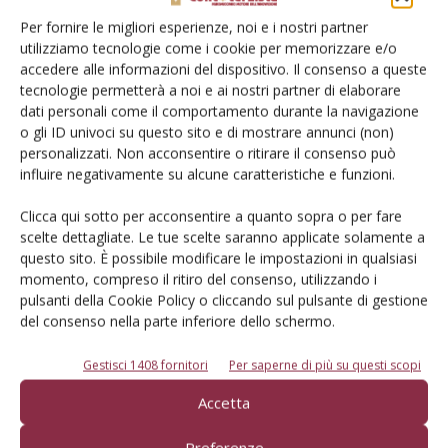
Per fornire le migliori esperienze, noi e i nostri partner
utilizziamo tecnologie come i cookie per memorizzare e/o
accedere alle informazioni del dispositivo. Il consenso a queste
tecnologie permetterà a noi e ai nostri partner di elaborare
dati personali come il comportamento durante la navigazione
E-magazine
o gli ID univoci su questo sito e di mostrare annunci (non)
personalizzati. Non acconsentire o ritirare il consenso può
Tecniche, prodotti e servizi dalle aziende
influire negativamente su alcune caratteristiche e funzioni.
Clicca qui sotto per acconsentire a quanto sopra o per fare
scelte dettagliate. Le tue scelte saranno applicate solamente a
questo sito. È possibile modificare le impostazioni in qualsiasi
momento, compreso il ritiro del consenso, utilizzando i
pulsanti della Cookie Policy o cliccando sul pulsante di gestione
del consenso nella parte inferiore dello schermo.
Catalogo Aziende e Prodotti
Gestisci 1408 fornitori
Per saperne di più su questi scopi
Un modo semplice per cercare un'azienda o un
prodotto!
Accetta
Cerca adesso
Preferenze