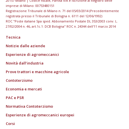
20157 Milano | Codice fiscale, Partita IVA e Iscrizione al Registro delle
imprese di Milano: 00753480151
Registrazione Tribunale di Milano n. 71 del 05/03/2014 (Precedentemente
registrata presso il Tribunale di Bologna n. 6111 del 12/06/1992)
ROC "Poste italiane Spa sped. Abbonamento Postale DL 353/2003 conv. L.
27/02/2004 n. 46, art.1c.1: DCB Bologna" ROC n. 24344 dell'11 marzo 2014
Tecnica
Notizie dalle aziende
Esperienze di agromeccanici
Novità dall’industria
Prove trattori e macchine agricole
Contoterzismo
Economia e mercati
PAC e PSR
Normativa Contoterzismo
Esperienze di agromeccanici europei
Corsi