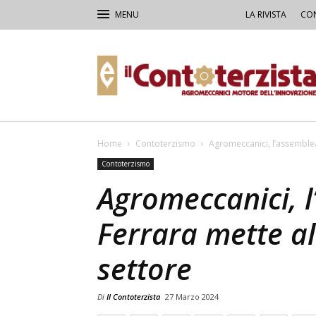
LA RIVISTA
CON
Il
Contoterzista
Home
Contoterzismo
Agromeccanici, l’assemblea
Contoterzismo
Agromeccanici, 
Ferrara mette al 
settore
Di
Il Contoterzista
27 Marzo 2024