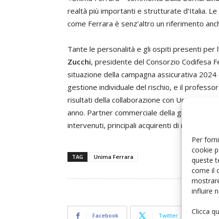
realtà più importanti e strutturate d’Italia. L
come Ferrara è senz’altro un riferimento anche
Tante le personalità e gli ospiti presenti per 
Zucchi
, presidente del Consorzio Codifesa Fe
situazione della campagna assicurativa 2024 co
gestione individuale del rischio, e il professo
risultati della collaborazione con Unima Ferr
anno. Partner commerciale della giornata è st
intervenuti, principali acquirenti di macchine a
Per forni
cookie p
TAG
Unima Ferrara
queste t
come il 
mostrare
influire
Clicca q
Facebook
Twitter