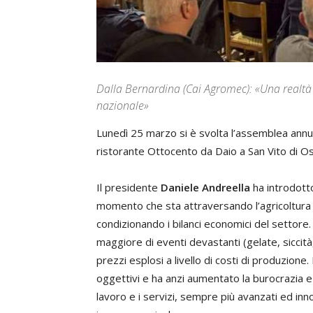
Dalla Bernardina (Cai Agromec): «Una realtà 
nazionale»
Lunedì 25 marzo si è svolta l’assemblea annu
ristorante Ottocento da Daio a San Vito di Ost
Il presidente
Daniele Andreella
ha introdotto
momento che sta attraversando l’agricoltura an
condizionando i bilanci economici del settore.
maggiore di eventi devastanti (gelate, siccità
prezzi esplosi a livello di costi di produzione.
oggettivi e ha anzi aumentato la burocrazia e g
lavoro e i servizi, sempre più avanzati ed inn