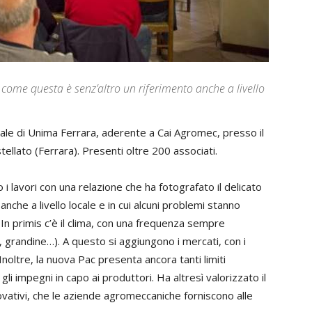
come questa è senz’altro un riferimento anche a livello
ale di Unima Ferrara, aderente a Cai Agromec, presso il
ellato (Ferrara). Presenti oltre 200 associati.
 i lavori con una relazione che ha fotografato il delicato
che a livello locale e in cui alcuni problemi stanno
 In primis c’è il clima, con una frequenza sempre
, grandine…). A questo si aggiungono i mercati, con i
 Inoltre, la nuova Pac presenta ancora tanti limiti
li impegni in capo ai produttori. Ha altresì valorizzato il
ovativi, che le aziende agromeccaniche forniscono alle