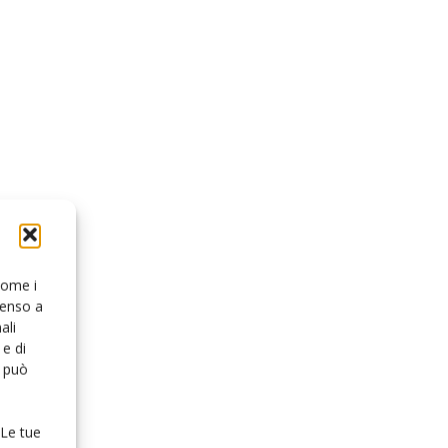
 come i
senso a
ali
e di
o può
 Le tue