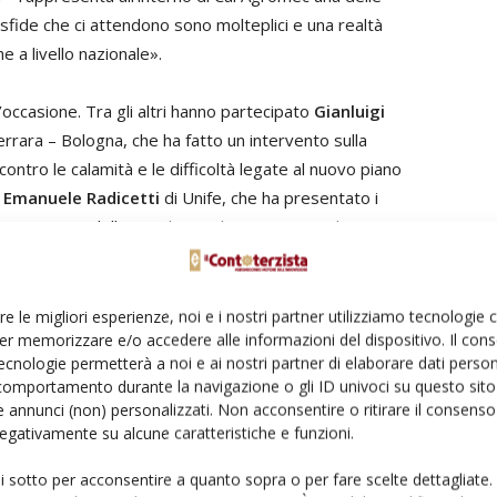
e sfide che ci attendono sono molteplici e una realtà
 a livello nazionale».
l’occasione. Tra gli altri hanno partecipato
Gianluigi
rrara – Bologna, che ha fatto un intervento sulla
ntro le calamità e le difficoltà legate al nuovo piano
r
Emanuele Radicetti
di Unife, che ha presentato i
ara a seguito dell’accordo quadro presentato lo scorso
ata Reni macchine srl, che ha presentato agli
gricole innovative e sostenibili, i propri marchi.
re le migliori esperienze, noi e i nostri partner utilizziamo tecnologie
er memorizzare e/o accedere alle informazioni del dispositivo. Il con
ecnologie permetterà a noi e ai nostri partner di elaborare dati person
comportamento durante la navigazione o gli ID univoci su questo sito 
 annunci (non) personalizzati. Non acconsentire o ritirare il consens
 negativamente su alcune caratteristiche e funzioni.
ui sotto per acconsentire a quanto sopra o per fare scelte dettagliate.
Linkedin
Pinterest
Email