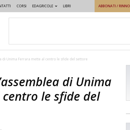
TATTI
CORSI
EDAGRICOLE
LIBRI
ABBONATI / RINN
 di Unima Ferrara mette al centro le sfide del settore
l’assemblea di Unima
centro le sfide del