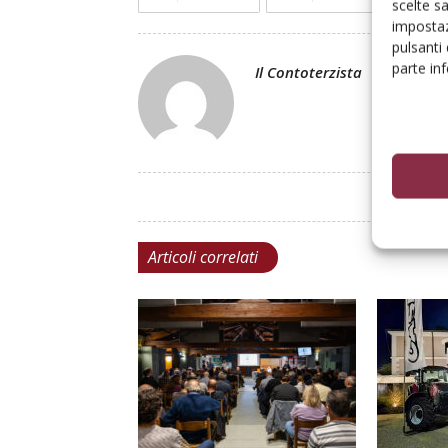
scelte s
impostaz
pulsanti
parte in
Il Contoterzista
Articoli correlati