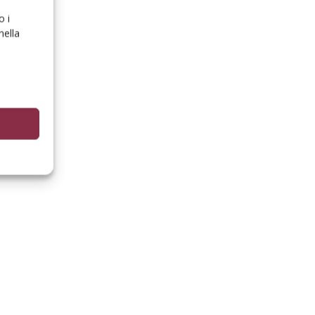
o i
nella