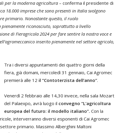
ali per la moderna agricoltura
– conferma il presidente di
rca 18.000 imprese che sono presenti in Italia svolgono
ore primario. Nonostante questo, il ruolo
 pienamente riconosciuto, soprattutto a livello
sione di Fieragricola 2024 per fare sentire la nostra voce e
dell’agromeccanico inserito pienamente nel settore agricolo,
Tra i diversi appuntamenti dei quattro giorni della
fiera, già domani, mercoledì 31 gennaio, Cai Agromec
premierà alle 12
il “Contoterzista dell’anno”
.
Venerdì 2 febbraio alle 14,30 invece, nella sala Mozart
del Palaexpo, avrà luogo il
convegno “L’agricoltura
europea del futuro: il modello italiano”.
Con la
icole, interverranno diversi esponenti di Cai Agromec
l settore primario. Massimo Alberghini Maltoni