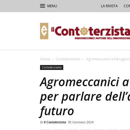
LA RIVISTA
CON
Il
Contoterzista
Home
Contoterzismo
Agromeccanici a Fieragricol
Contoterzismo
Agromeccanici a
per parlare dell’
futuro
Di
Il Contoterzista
30 Gennaio 2024