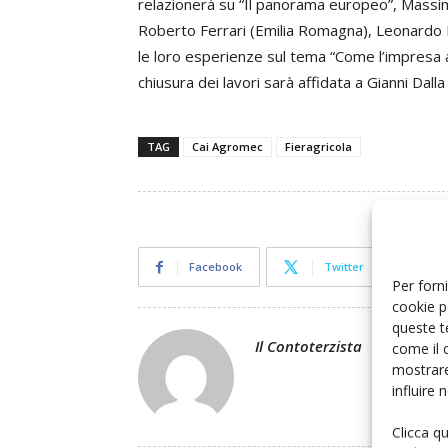
relazionerà su “Il panorama europeo”, Massim
Roberto Ferrari (Emilia Romagna), Leonardo B
le loro esperienze sul tema “Come l’impresa
chiusura dei lavori sarà affidata a Gianni Dal
TAG
Cai Agromec
Fieragricola
Facebook
Twitter
Per forni
cookie p
queste t
Il Contoterzista
come il 
mostrare
influire
Clicca q