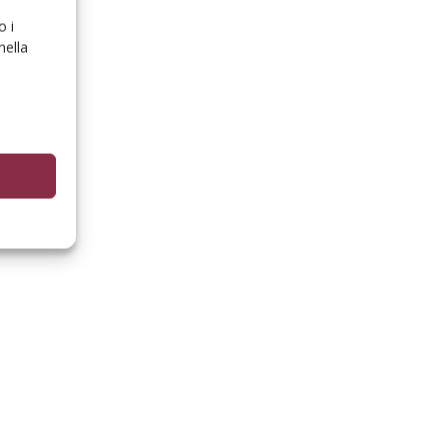
o i
nella