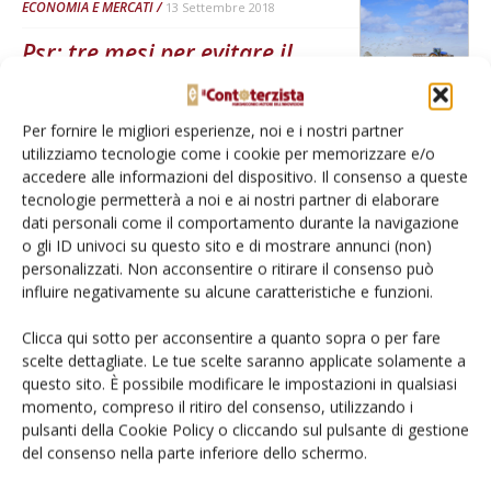
ECONOMIA E MERCATI
13 Settembre 2018
Psr: tre mesi per evitare il
disimpegno
A rischio le Regioni Liguria, Friuli, Abruzzo, Campania, Puglia, Lazio e
Per fornire le migliori esperienze, noi e i nostri partner
Marche
utilizziamo tecnologie come i cookie per memorizzare e/o
Di
Angelo Frascarelli
accedere alle informazioni del dispositivo. Il consenso a queste
tecnologie permetterà a noi e ai nostri partner di elaborare
dati personali come il comportamento durante la navigazione
o gli ID univoci su questo sito e di mostrare annunci (non)
3
4
5
personalizzati. Non acconsentire o ritirare il consenso può
influire negativamente su alcune caratteristiche e funzioni.
Clicca qui sotto per acconsentire a quanto sopra o per fare
E-magazine
scelte dettagliate. Le tue scelte saranno applicate solamente a
questo sito. È possibile modificare le impostazioni in qualsiasi
Tecniche, prodotti e servizi dalle aziende
momento, compreso il ritiro del consenso, utilizzando i
pulsanti della Cookie Policy o cliccando sul pulsante di gestione
del consenso nella parte inferiore dello schermo.