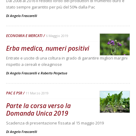
Dal 2008 al 2016 il reddito lordo dei produttori di frumento duro è
stato sempre garantito per più del 50% dalla Pac
Di
Angelo Frascarelli
ECONOMIA E MERCATI
6 Maggio 2019
Erba medica, numeri positivi
Entrate e uscite di una coltura in grado di garantire migliori margini
rispetto a cereali e oleaginose
Di
Angelo Frascarelli
e
Roberto Perpetua
PAC E PSR
11 Marzo 2019
Parte la corsa verso la
Domanda Unica 2019
Scadenza di presentazione fissata al 15 maggio 2019
Di
Angelo Frascarelli