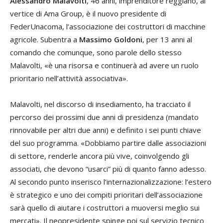
Alessandro Malavolti
, 46 anni, imprenditore reggiano, al
vertice di Ama Group, è il nuovo presidente di
FederUnacoma, l’associazione dei costruttori di macchine
agricole. Subentra a
Massimo Goldoni
, per 13 anni al
comando che comunque, sono parole dello stesso
Malavolti, «è una risorsa e continuerà ad avere un ruolo
prioritario nell’attività associativa».
Malavolti, nel discorso di insediamento, ha tracciato il
percorso dei prossimi due anni di presidenza (mandato
rinnovabile per altri due anni) e definito i sei punti chiave
del suo programma. «Dobbiamo partire dalle associazioni
di settore, renderle ancora più vive, coinvolgendo gli
associati, che devono “usarci” più di quanto fanno adesso.
Al secondo punto inserisco l’internazionalizzazione: l’estero
è strategico e uno dei compiti prioritari dell’associazione
sarà quello di aiutare i costruttori a muoversi meglio sui
mercati». Il neopresidente spinge poi sul servizio tecnico