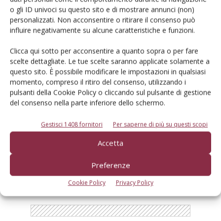
o gli ID univoci su questo sito e di mostrare annunci (non)
personalizzati. Non acconsentire o ritirare il consenso può
influire negativamente su alcune caratteristiche e funzioni.
Salva il mio nome, email e sito web in questo browser per la
Clicca qui sotto per acconsentire a quanto sopra o per fare
prossima volta che commento.
scelte dettagliate. Le tue scelte saranno applicate solamente a
questo sito. È possibile modificare le impostazioni in qualsiasi
momento, compreso il ritiro del consenso, utilizzando i
pulsanti della Cookie Policy o cliccando sul pulsante di gestione
del consenso nella parte inferiore dello schermo.
Gestisci 1408 fornitori
Per saperne di più su questi scopi
E-magazine
Accetta
Tecniche, prodotti e servizi dalle aziende
Preferenze
Cookie Policy
Privacy Policy