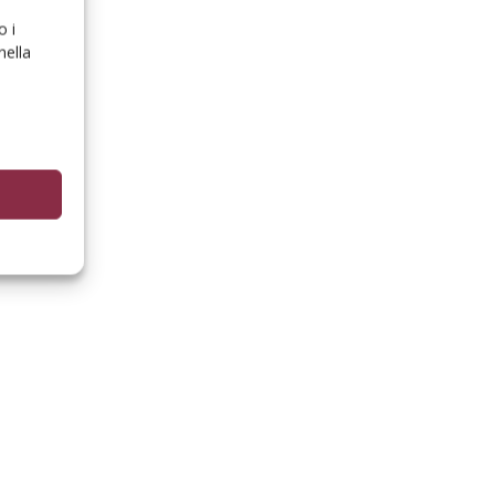
o i
nella