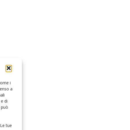
 come i
senso a
ali
e di
o può
 Le tue