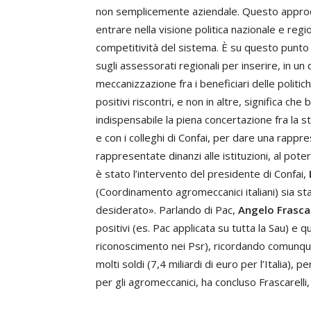
non semplicemente aziendale. Questo approcc
entrare nella visione politica nazionale e regi
competitività del sistema. È su questo punto c
sugli assessorati regionali per inserire, in u
meccanizzazione fra i beneficiari delle politic
positivi riscontri, e non in altre, significa ch
indispensabile la piena concertazione fra la st
e con i colleghi di Confai, per dare una rappr
rappresentate dinanzi alle istituzioni, al poter
è stato l’intervento del presidente di Confai,
(Coordinamento agromeccanici italiani) sia st
desiderato». Parlando di Pac,
Angelo Frascar
positivi (es. Pac applicata su tutta la Sau) e q
riconoscimento nei Psr), ricordando comunqu
molti soldi (7,4 miliardi di euro per l’Italia), 
per gli agromeccanici, ha concluso Frascarelli