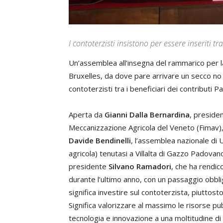
I contoterzisti insistono per essere inseriti tra
Un’assemblea all’insegna del rammarico per l
Bruxelles, da dove pare arrivare un secco no a
contoterzisti tra i beneficiari dei contributi Pa
Aperta da
Gianni Dalla Bernardina
, preside
Meccanizzazione Agricola del Veneto (Fimav), e
Davide Bendinelli
, l’assemblea nazionale di
agricola) tenutasi a Villalta di Gazzo Padova
presidente
Silvano Ramadori
, che ha rendic
durante l’ultimo anno, con un passaggio obbli
significa investire sul contoterzista, piuttost
Significa valorizzare al massimo le risorse p
tecnologia e innovazione a una moltitudine di 