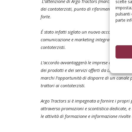
L’attenzione di Argo Tractors (marchi Landini,
scelte s
impostaz
dei contoterzisti, punto di riferimento del mon
pulsanti
forte.
parte in
É stato infatti siglato un nuovo accordo con Un
comunicazione e marketing integrate tra le due 
contoterzisti.
L’accordo avvantaggerà le imprese agromeccan
dei prodotti e dei servizi offerti da Landini e M
marchi l’opportunità di disporre di un canale 
trattori ai contoterzisti.
Argo Tractors si è impegnata a fornire i propri
attraverso promozioni e scontistica dedicate, e 
le attività di formazione e informazione rivolte 