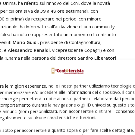
 Unima, ha riferito sul rinnovo del Ccnl, dove la novità
tà, per cui ora si va da 39 a 48 ore settimanali, con
 200 di prima) da recuperare nei periodi con minore
 nazionale, ha informato sull’attivazione di una community
emblea ha inoltre rappresentato un momento di confronto
rvenuti
Mario Guidi
, presidente di Confagricoltura,
o, e
Alessandro Ranaldi
, vicepresidente Copagri) e con
ola (Enama nella persona del direttore
Sandro Liberatori
n
). «Ho apprezzato gli interventi delle associazioni
 intenzione stipulare un protocollo d’intesa con le
luppare il sistema agricolo, in cui tutti stiamo lavorando.
re le migliori esperienze, noi e i nostri partner utilizziamo tecnologie
to mi fa piacere».
er memorizzare e/o accedere alle informazioni del dispositivo. Il con
ecnologie permetterà a noi e ai nostri partner di elaborare dati person
comportamento durante la navigazione o gli ID univoci su questo sito 
 annunci (non) personalizzati. Non acconsentire o ritirare il consens
 negativamente su alcune caratteristiche e funzioni.
ui sotto per acconsentire a quanto sopra o per fare scelte dettagliate.