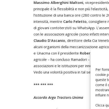
Massimo Alberghini Maltoni
, vicepresidente
principale è la flessibilità e non più l’elastici
l’istituzione di una banca ore (280 contro le
intensità, mentre
Carlo Feletto
, consigliere
di giovani contoterzisti su WhatsApp. L’ass
con le associazioni agricole (sono infatti inte
Claudio D’Ascanio
, direttore della Cia Venet
alcuni organismi della meccanizzazione agric
e Unacma con il presidente
Roberto Rinaldi
agricole – ha concluso Ramadori – ed è nostra
associazioni e le istituzioni per innovare e svi
Per forni
Vedo una volontà positiva in tal senso e ques
cookie p
queste t
*** *** ***
come il 
mostrare
influire
Accordo Argo Tractors-Unima
Clicca q