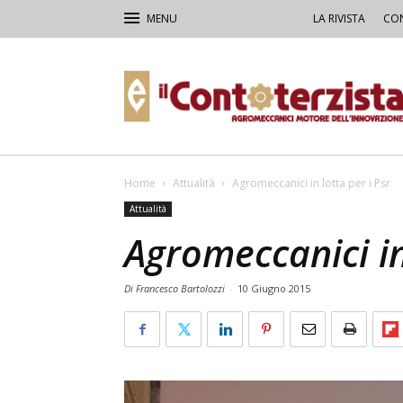
LA RIVISTA
CON
Il
Contoterzista
Home
Attualità
Agromeccanici in lotta per i Psr
Attualità
Agromeccanici in
Di Francesco Bartolozzi
-
10 Giugno 2015