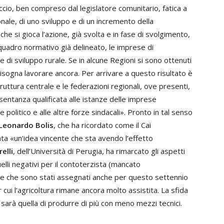
io, ben compreso dal legislatore comunitario, fatica a
onale, di uno sviluppo e di un incremento della
he si gioca l’azione, già svolta e in fase di svolgimento,
n quadro normativo già delineato, le imprese di
he di sviluppo rurale. Se in alcune Regioni si sono ottenuti
e bisogna lavorare ancora. Per arrivare a questo risultato è
ruttura centrale e le federazioni regionali, ove presenti,
esentanza qualificata alle istanze delle imprese
e politico e alle altre forze sindacali». Pronto in tal senso
Leonardo Bolis
, che ha ricordato come il Cai
ata «un’idea vincente che sta avendo l’effetto
elli
, dell’Università di Perugia, ha rimarcato gli aspetti
uelli negativi per il contoterzista (mancato
e che sono stati assegnati anche per questo settennio
per cui l’agricoltura rimane ancora molto assistita. La sfida
, sarà quella di produrre di più con meno mezzi tecnici.