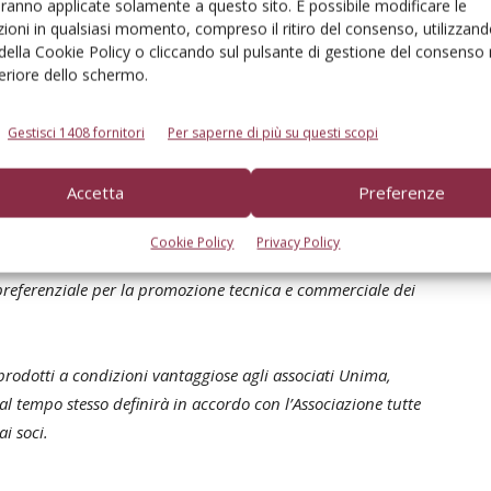
 Mc-Cormick e Valpadana) per la categoria professionale
aranno applicate solamente a questo sito. È possibile modificare le
ioni in qualsiasi momento, compreso il ritiro del consenso, utilizzand
do agricolo per i servizi di meccanizzazione, è sempre più
 della Cookie Policy o cliccando sul pulsante di gestione del consenso 
feriore dello schermo.
ima che prevede lo sviluppo di specifiche attività di
Gestisci 1408 fornitori
Per saperne di più su questi scopi
realtà e ha l’obiettivo di creare nuove opportunità per i
Accetta
Preferenze
iche associate Unima in termini di maggior conoscenza
Cookie Policy
Privacy Policy
c-Cormick, oltre ad offrire ai concessionari dei singoli
preferenziale per la promozione tecnica e commerciale dei
 prodotti a condizioni vantaggiose agli associati Unima,
al tempo stesso definirà in accordo con l’Associazione tutte
ai soci.