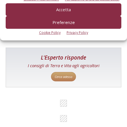
Un modo semplice per cercare un'azienda o un
Accetta
prodotto!
Preferenze
Cerca adesso
Cookie Policy
Privacy Policy
L'Esperto risponde
I consigli di Terra e Vita agli agricoltori
Cerca adesso