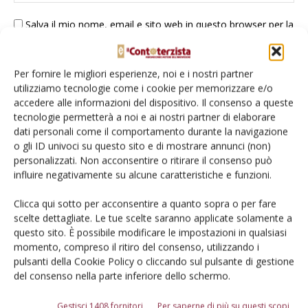
Salva il mio nome, email e sito web in questo browser per la
prossima volta che commento.
Per fornire le migliori esperienze, noi e i nostri partner
utilizziamo tecnologie come i cookie per memorizzare e/o
accedere alle informazioni del dispositivo. Il consenso a queste
tecnologie permetterà a noi e ai nostri partner di elaborare
dati personali come il comportamento durante la navigazione
o gli ID univoci su questo sito e di mostrare annunci (non)
E-magazine
personalizzati. Non acconsentire o ritirare il consenso può
Tecniche, prodotti e servizi dalle aziende
influire negativamente su alcune caratteristiche e funzioni.
Clicca qui sotto per acconsentire a quanto sopra o per fare
scelte dettagliate. Le tue scelte saranno applicate solamente a
questo sito. È possibile modificare le impostazioni in qualsiasi
momento, compreso il ritiro del consenso, utilizzando i
pulsanti della Cookie Policy o cliccando sul pulsante di gestione
del consenso nella parte inferiore dello schermo.
Catalogo Aziende e Prodotti
Gestisci 1408 fornitori
Per saperne di più su questi scopi