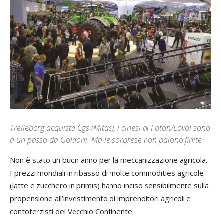
Trelleborg acquista Cgs (Mitas), i cinesi di Foton/Lovol sono
a un passo da Goldoni. Ma le sorprese non paiono finite
Non è stato un buon anno per la meccanizzazione agricola.
I prezzi mondiali in ribasso di molte commodities agricole
(latte e zucchero in primis) hanno inciso sensibilmente sulla
propensione all’investimento di imprenditori agricoli e
contoterzisti del Vecchio Continente.