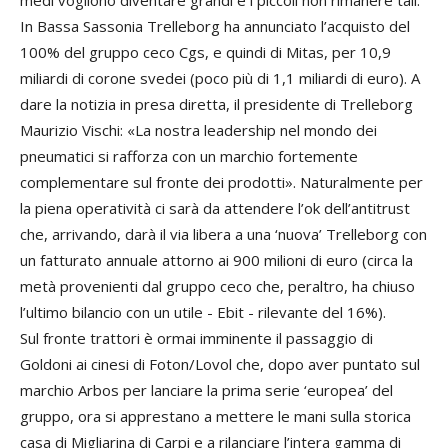
medi vogliono diventare grandi e i piccoli non rimanere tali.
In Bassa Sassonia Trelleborg ha annunciato l’acquisto del
100% del gruppo ceco Cgs, e quindi di Mitas, per 10,9
miliardi di corone svedei (poco più di 1,1 miliardi di euro). A
dare la notizia in presa diretta, il presidente di Trelleborg
Maurizio Vischi: «La nostra leadership nel mondo dei
pneumatici si rafforza con un marchio fortemente
complementare sul fronte dei prodotti». Naturalmente per
la piena operatività ci sarà da attendere l’ok dell’antitrust
che, arrivando, darà il via libera a una ‘nuova’ Trelleborg con
un fatturato annuale attorno ai 900 milioni di euro (circa la
metà provenienti dal gruppo ceco che, peraltro, ha chiuso
l’ultimo bilancio con un utile - Ebit - rilevante del 16%).
Sul fronte trattori è ormai imminente il passaggio di
Goldoni ai cinesi di Foton/Lovol che, dopo aver puntato sul
marchio Arbos per lanciare la prima serie ‘europea’ del
gruppo, ora si apprestano a mettere le mani sulla storica
casa di Migliarina di Carpi e a rilanciare l’intera gamma di