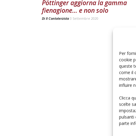
Pöttinger aggiorna la gamma
fienagione… e non solo
Di
Il Contoterzista
3 Settembre 2020
Per forni
cookie p
queste t
come il 
mostrare
influire
Clicca q
scelte s
impostaz
pulsanti
parte in