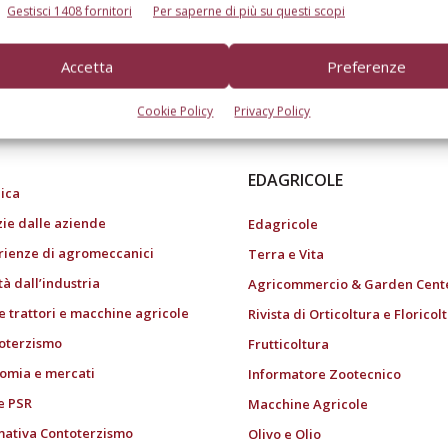
Gestisci 1408 fornitori
Per saperne di più su questi scopi
Accetta
Preferenze
do dell’agricoltura
Cookie Policy
Privacy Policy
EDAGRICOLE
ica
zie dalle aziende
Edagricole
rienze di agromeccanici
Terra e Vita
tà dall’industria
Agricommercio & Garden Cent
e trattori e macchine agricole
Rivista di Orticoltura e Floricol
oterzismo
Frutticoltura
omia e mercati
Informatore Zootecnico
e PSR
Macchine Agricole
ativa Contoterzismo
Olivo e Olio