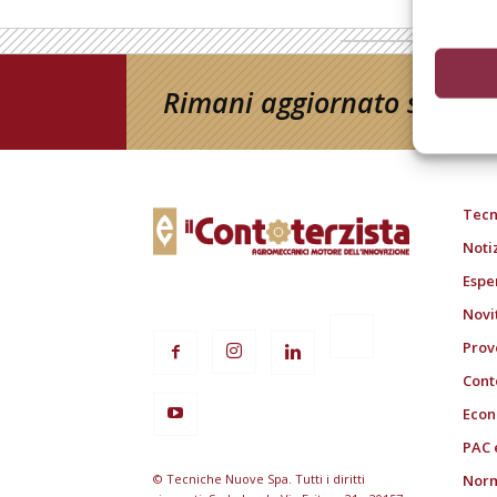
Rimani aggiornato sul mon
Tecn
Noti
Espe
Novi
Prov
Cont
Econ
PAC 
© Tecniche Nuove Spa. Tutti i diritti
Norm