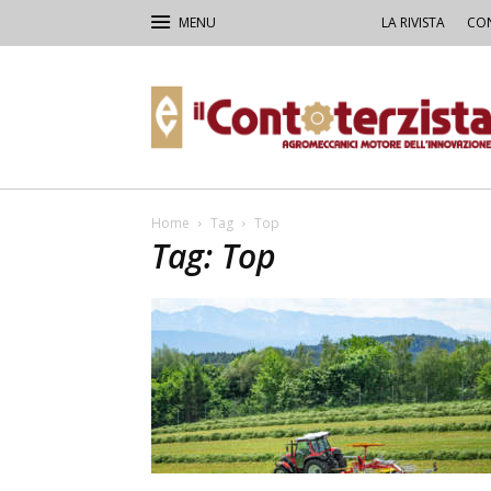
LA RIVISTA
CON
Il
Contoterzista
Home
Tag
Top
Tag: Top