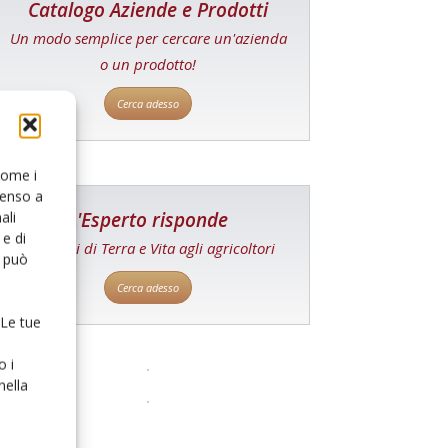
Catalogo Aziende e Prodotti
Un modo semplice per cercare un'azienda
o un prodotto!
Cerca adesso
 come i
senso a
L'Esperto risponde
ali
e di
I consigli di Terra e Vita agli agricoltori
o può
Cerca adesso
 Le tue
o i
nella