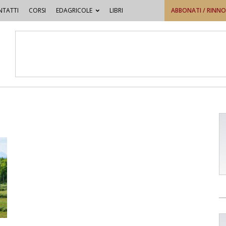
TATTI
CORSI
EDAGRICOLE
LIBRI
ABBONATI / RINN