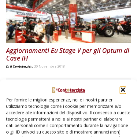
Aggiornamenti Eu Stage V per gli Optum di
Case IH
Di
Il Contoterzista
30 Novembre 2018
E-magazine
Tecniche, prodotti e servizi dalle aziende
Per fornire le migliori esperienze, noi e i nostri partner
utilizziamo tecnologie come i cookie per memorizzare e/o
accedere alle informazioni del dispositivo. Il consenso a queste
tecnologie permetterà a noi e ai nostri partner di elaborare
dati personali come il comportamento durante la navigazione
o gli ID univoci su questo sito e di mostrare annunci (non)