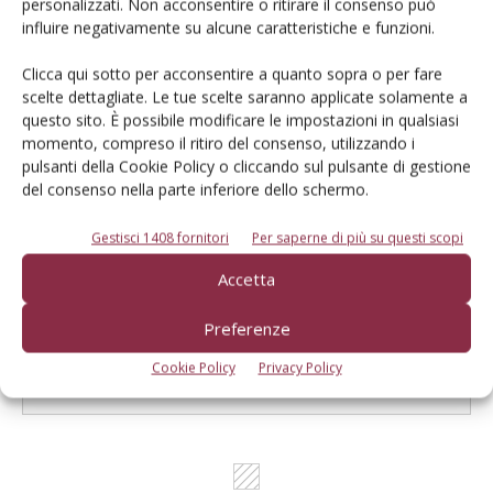
personalizzati. Non acconsentire o ritirare il consenso può
influire negativamente su alcune caratteristiche e funzioni.
Catalogo Aziende e Prodotti
Clicca qui sotto per acconsentire a quanto sopra o per fare
scelte dettagliate. Le tue scelte saranno applicate solamente a
Un modo semplice per cercare un'azienda o un
questo sito. È possibile modificare le impostazioni in qualsiasi
prodotto!
momento, compreso il ritiro del consenso, utilizzando i
pulsanti della Cookie Policy o cliccando sul pulsante di gestione
Cerca adesso
del consenso nella parte inferiore dello schermo.
Gestisci 1408 fornitori
Per saperne di più su questi scopi
Accetta
L'Esperto risponde
Preferenze
I consigli di Terra e Vita agli agricoltori
Cookie Policy
Privacy Policy
Cerca adesso