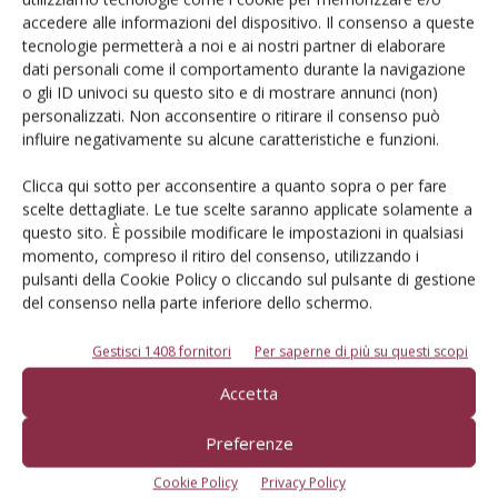
Iscriviti alle nostre newsletter
accedere alle informazioni del dispositivo. Il consenso a queste
tecnologie permetterà a noi e ai nostri partner di elaborare
dati personali come il comportamento durante la navigazione
o gli ID univoci su questo sito e di mostrare annunci (non)
personalizzati. Non acconsentire o ritirare il consenso può
influire negativamente su alcune caratteristiche e funzioni.
Clicca qui sotto per acconsentire a quanto sopra o per fare
scelte dettagliate. Le tue scelte saranno applicate solamente a
questo sito. È possibile modificare le impostazioni in qualsiasi
momento, compreso il ritiro del consenso, utilizzando i
pulsanti della Cookie Policy o cliccando sul pulsante di gestione
del consenso nella parte inferiore dello schermo.
Gestisci 1408 fornitori
Per saperne di più su questi scopi
© Tecniche Nuove Spa. Tutti i diritti riservati. Sede legale Via Eritrea 21 -
Accetta
20157 Milano | Codice fiscale, Partita IVA e Iscrizione al Registro delle
imprese di Milano: 00753480151
Registrazione Tribunale di Milano n. 71 del 05/03/2014 (Precedentemente
Preferenze
registrata presso il Tribunale di Bologna n. 6111 del 12/06/1992)
ROC "Poste italiane Spa sped. Abbonamento Postale DL 353/2003 conv. L.
Cookie Policy
Privacy Policy
27/02/2004 n. 46, art.1c.1: DCB Bologna" ROC n. 24344 dell'11 marzo 2014