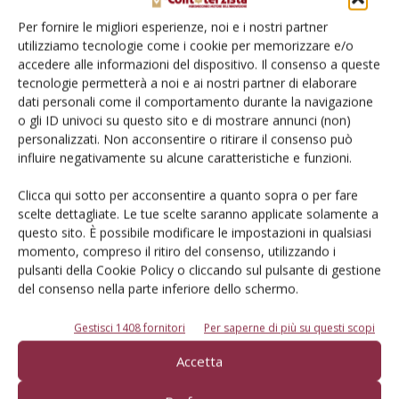
Per fornire le migliori esperienze, noi e i nostri partner
utilizziamo tecnologie come i cookie per memorizzare e/o
Sima 2017 tra luci e ombre
accedere alle informazioni del dispositivo. Il consenso a queste
tecnologie permetterà a noi e ai nostri partner di elaborare
Di Francesco Bartolozzi
-
13 Marzo 2017
dati personali come il comportamento durante la navigazione
o gli ID univoci su questo sito e di mostrare annunci (non)
personalizzati. Non acconsentire o ritirare il consenso può
influire negativamente su alcune caratteristiche e funzioni.
Clicca qui sotto per acconsentire a quanto sopra o per fare
scelte dettagliate. Le tue scelte saranno applicate solamente a
questo sito. È possibile modificare le impostazioni in qualsiasi
momento, compreso il ritiro del consenso, utilizzando i
pulsanti della Cookie Policy o cliccando sul pulsante di gestione
del consenso nella parte inferiore dello schermo.
Sima, i pneumatici sul gradino più alto del
Gestisci 1408 fornitori
Per saperne di più su questi scopi
podio
Accetta
Di Francesco Bartolozzi
-
23 Gennaio 2017