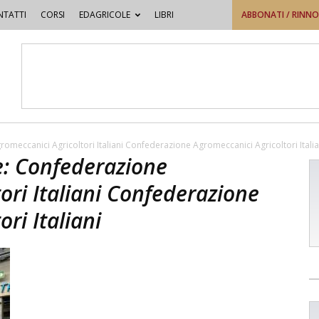
TATTI
CORSI
EDAGRICOLE
LIBRI
ABBONATI / RINN
omeccanici Agricoltori Italiani Confederazione Agromeccanici Agricoltori Italia
e: Confederazione
ori Italiani Confederazione
ri Italiani