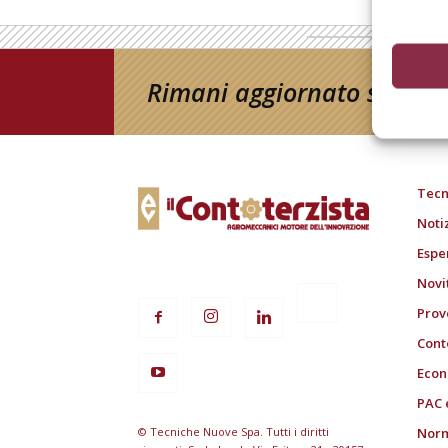
Rimani aggiornato sul mon
Tecn
Noti
Espe
Novi
Prov
Cont
Econ
PAC 
© Tecniche Nuove Spa. Tutti i diritti
Norm