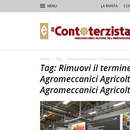
LA RIVISTA
CON
Il
Contoterzista
Home
Tag
Rimuovi il termine: Confederazione Agr
Tag: Rimuovi il termin
Agromeccanici Agricolt
Agromeccanici Agricolto