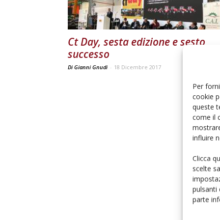
Ct Day, sesta edizione e sesto
successo
Di Gianni Gnudi
-
18 Dicembre 2017
Per forni
cookie p
queste t
come il 
mostrare
influire
Clicca q
scelte s
impostaz
pulsanti
parte in