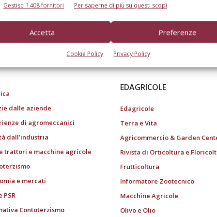
Gestisci 1408 fornitori
Per saperne di più su questi scopi
Accetta
Preferenze
do dell’agricoltura
Cookie Policy
Privacy Policy
EDAGRICOLE
ica
zie dalle aziende
Edagricole
rienze di agromeccanici
Terra e Vita
tà dall’industria
Agricommercio & Garden Cent
e trattori e macchine agricole
Rivista di Orticoltura e Floricol
oterzismo
Frutticoltura
omia e mercati
Informatore Zootecnico
e PSR
Macchine Agricole
ativa Contoterzismo
Olivo e Olio