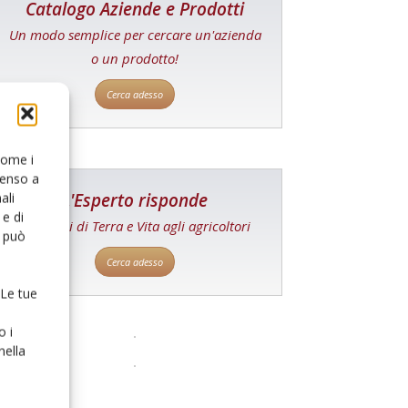
Catalogo Aziende e Prodotti
Un modo semplice per cercare un'azienda
o un prodotto!
Cerca adesso
 come i
senso a
L'Esperto risponde
ali
e di
I consigli di Terra e Vita agli agricoltori
o può
Cerca adesso
 Le tue
o i
nella