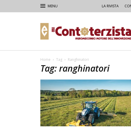
LA RIVISTA
CON
Il
Contoterzista
Home
Tag
Ranghinatori
Tag: ranghinatori