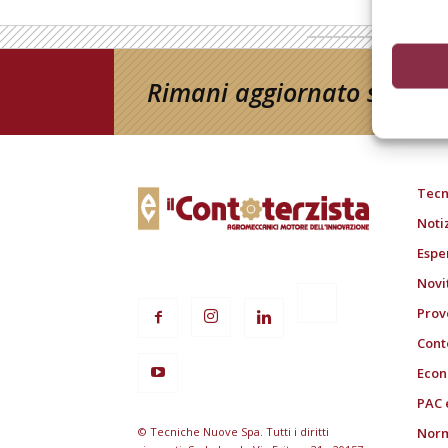
Rimani aggiornato sul mon
Tecn
Noti
Espe
Novi
Prov
Cont
Econ
PAC 
© Tecniche Nuove Spa. Tutti i diritti
Norm