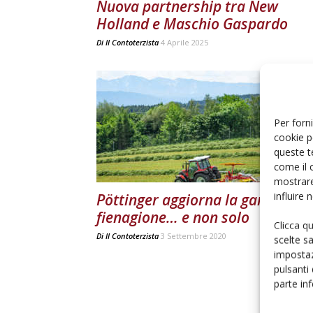
Nuova partnership tra New
Holland e Maschio Gaspardo
Di
Il Contoterzista
4 Aprile 2025
Per forni
cookie p
queste t
come il 
mostrare
influire
Pöttinger aggiorna la gamma
fienagione… e non solo
Clicca q
Di
Il Contoterzista
3 Settembre 2020
scelte s
impostaz
pulsanti
parte in