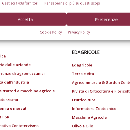
Gestisci 1408 fornitori
Per saperne di più su questi scopi
Accetta
Preferenze
do dell’agricoltura
Cookie Policy
Privacy Policy
EDAGRICOLE
ica
zie dalle aziende
Edagricole
rienze di agromeccanici
Terra e Vita
tà dall’industria
Agricommercio & Garden Cent
e trattori e macchine agricole
Rivista di Orticoltura e Floricol
oterzismo
Frutticoltura
omia e mercati
Informatore Zootecnico
e PSR
Macchine Agricole
ativa Contoterzismo
Olivo e Olio