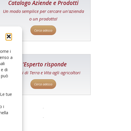
Catalogo Aziende e Prodotti
Un modo semplice per cercare un'azienda
o un prodotto!
Cerca adesso
 come i
senso a
L'Esperto risponde
ali
e di
I consigli di Terra e Vita agli agricoltori
o può
Cerca adesso
 Le tue
o i
nella