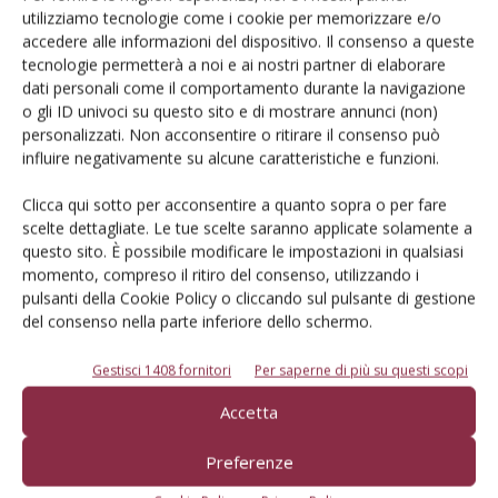
utilizziamo tecnologie come i cookie per memorizzare e/o
accedere alle informazioni del dispositivo. Il consenso a queste
L'Esperto risponde
tecnologie permetterà a noi e ai nostri partner di elaborare
dati personali come il comportamento durante la navigazione
I consigli di Terra e Vita agli agricoltori
o gli ID univoci su questo sito e di mostrare annunci (non)
personalizzati. Non acconsentire o ritirare il consenso può
Cerca adesso
influire negativamente su alcune caratteristiche e funzioni.
Clicca qui sotto per acconsentire a quanto sopra o per fare
scelte dettagliate. Le tue scelte saranno applicate solamente a
questo sito. È possibile modificare le impostazioni in qualsiasi
momento, compreso il ritiro del consenso, utilizzando i
pulsanti della Cookie Policy o cliccando sul pulsante di gestione
del consenso nella parte inferiore dello schermo.
Gestisci 1408 fornitori
Per saperne di più su questi scopi
Accetta
Rimani aggiornato sul mondo
Preferenze
dell’agricoltura