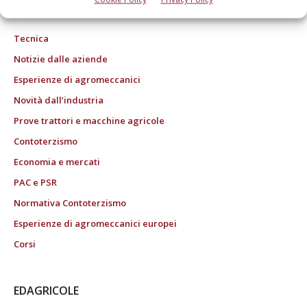
ROC "Poste italiane Spa sped. Abbonamento Postale DL 353/2003 conv. L.
27/02/2004 n. 46, art.1c.1: DCB Bologna" ROC n. 24344 dell'11 marzo 2014
Tecnica
Notizie dalle aziende
Esperienze di agromeccanici
Novità dall’industria
Prove trattori e macchine agricole
Contoterzismo
Economia e mercati
PAC e PSR
Normativa Contoterzismo
Esperienze di agromeccanici europei
Corsi
EDAGRICOLE