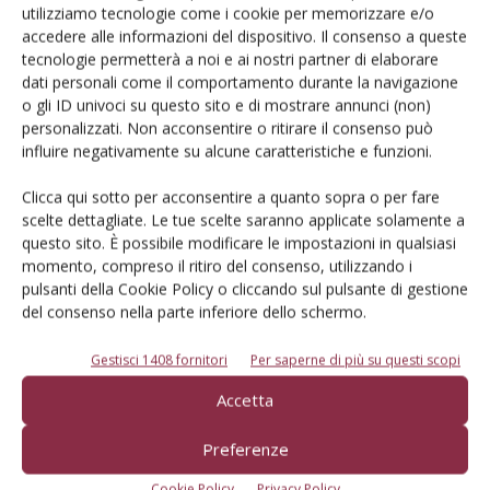
utilizziamo tecnologie come i cookie per memorizzare e/o
accedere alle informazioni del dispositivo. Il consenso a queste
Iscriviti alle nostre newsletter
tecnologie permetterà a noi e ai nostri partner di elaborare
dati personali come il comportamento durante la navigazione
o gli ID univoci su questo sito e di mostrare annunci (non)
personalizzati. Non acconsentire o ritirare il consenso può
influire negativamente su alcune caratteristiche e funzioni.
Clicca qui sotto per acconsentire a quanto sopra o per fare
scelte dettagliate. Le tue scelte saranno applicate solamente a
questo sito. È possibile modificare le impostazioni in qualsiasi
momento, compreso il ritiro del consenso, utilizzando i
pulsanti della Cookie Policy o cliccando sul pulsante di gestione
del consenso nella parte inferiore dello schermo.
Gestisci 1408 fornitori
Per saperne di più su questi scopi
© Tecniche Nuove Spa. Tutti i diritti riservati. Sede legale Via Eritrea 21 -
Accetta
20157 Milano | Codice fiscale, Partita IVA e Iscrizione al Registro delle
imprese di Milano: 00753480151
Preferenze
Registrazione Tribunale di Milano n. 71 del 05/03/2014 (Precedentemente
registrata presso il Tribunale di Bologna n. 6111 del 12/06/1992)
Cookie Policy
Privacy Policy