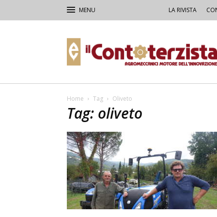
LA RIVISTA
CON
Il
Contoterzista
Home
Tag
Oliveto
Tag: oliveto