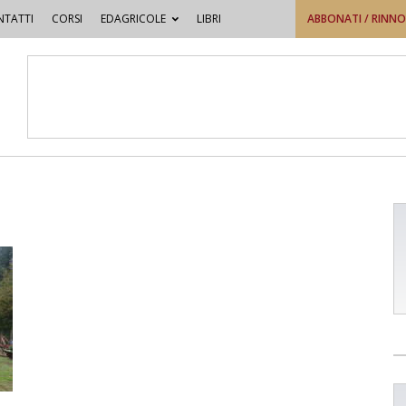
TATTI
CORSI
EDAGRICOLE
LIBRI
ABBONATI / RINN