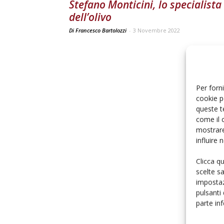
Stefano Monticini, lo specialista
dell’olivo
Di Francesco Bartolozzi
-
3 Novembre 2022
Per forni
cookie p
queste t
come il 
mostrare
influire
Clicca q
scelte s
impostaz
pulsanti
parte in