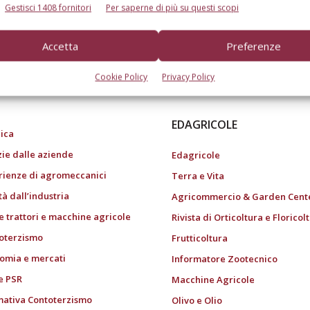
Gestisci 1408 fornitori
Per saperne di più su questi scopi
Accetta
Preferenze
do dell’agricoltura
Cookie Policy
Privacy Policy
EDAGRICOLE
ica
zie dalle aziende
Edagricole
rienze di agromeccanici
Terra e Vita
tà dall’industria
Agricommercio & Garden Cent
e trattori e macchine agricole
Rivista di Orticoltura e Floricol
oterzismo
Frutticoltura
omia e mercati
Informatore Zootecnico
e PSR
Macchine Agricole
ativa Contoterzismo
Olivo e Olio