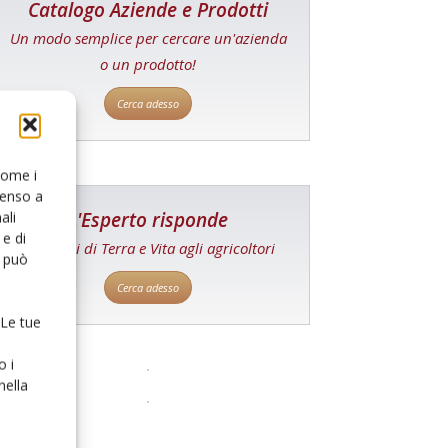
Catalogo Aziende e Prodotti
Un modo semplice per cercare un'azienda
o un prodotto!
Cerca adesso
 come i
senso a
L'Esperto risponde
ali
e di
I consigli di Terra e Vita agli agricoltori
o può
Cerca adesso
 Le tue
o i
nella