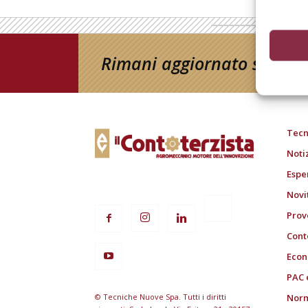
Rimani aggiornato sul mon
Tecn
Noti
Espe
Novi
Prov
Cont
Econ
PAC 
© Tecniche Nuove Spa. Tutti i diritti
Norm