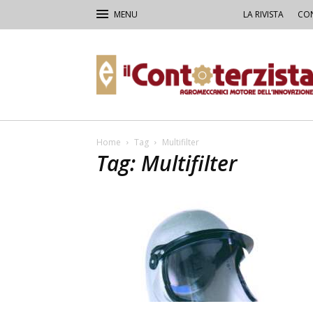
LA RIVISTA
CON
Il
Contoterzista
Home
Tag
Multifilter
Tag: Multifilter