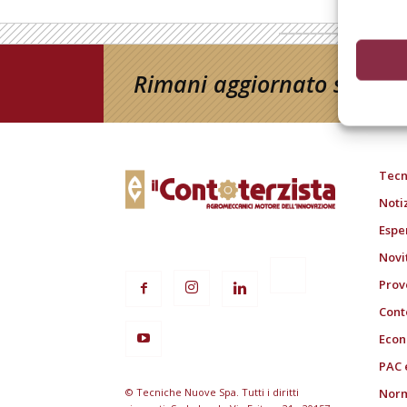
Rimani aggiornato sul mon
Tecn
Noti
Espe
Novi
Prov
Cont
Econ
PAC 
© Tecniche Nuove Spa. Tutti i diritti
Norm