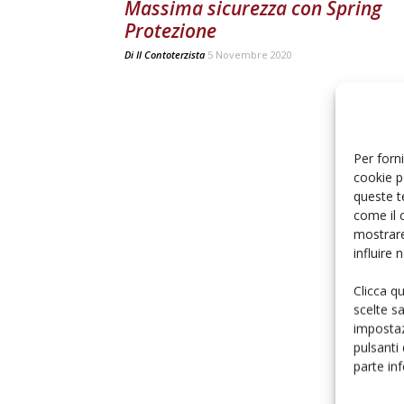
Massima sicurezza con Spring
Protezione
Di
Il Contoterzista
5 Novembre 2020
Per forni
cookie p
queste t
come il 
mostrare
influire
Clicca q
scelte s
impostaz
pulsanti
parte in