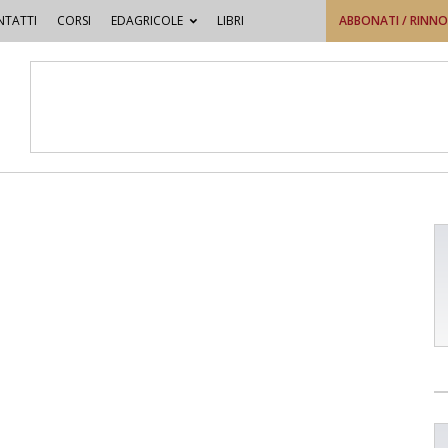
TATTI
CORSI
EDAGRICOLE
LIBRI
ABBONATI / RINN