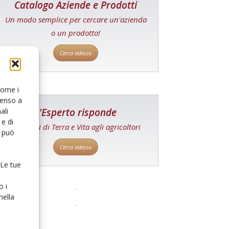
Catalogo Aziende e Prodotti
Un modo semplice per cercare un'azienda
o un prodotto!
Cerca adesso
 come i
senso a
L'Esperto risponde
ali
e di
I consigli di Terra e Vita agli agricoltori
o può
Cerca adesso
 Le tue
o i
nella