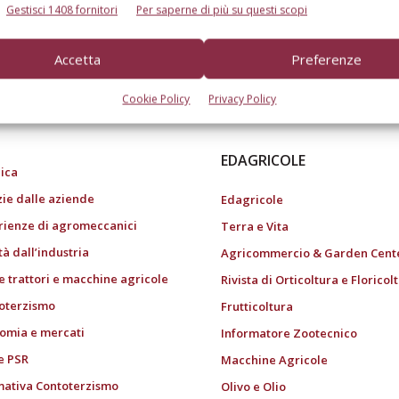
Gestisci 1408 fornitori
Per saperne di più su questi scopi
Accetta
Preferenze
do dell’agricoltura
Cookie Policy
Privacy Policy
EDAGRICOLE
ica
zie dalle aziende
Edagricole
rienze di agromeccanici
Terra e Vita
tà dall’industria
Agricommercio & Garden Cent
e trattori e macchine agricole
Rivista di Orticoltura e Floricol
oterzismo
Frutticoltura
omia e mercati
Informatore Zootecnico
e PSR
Macchine Agricole
ativa Contoterzismo
Olivo e Olio