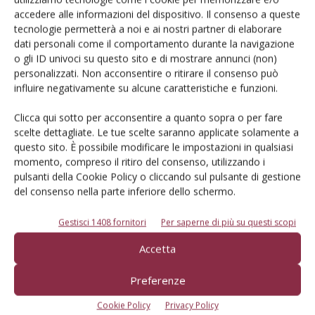
Iscriviti alle nostre newsletter
accedere alle informazioni del dispositivo. Il consenso a queste
tecnologie permetterà a noi e ai nostri partner di elaborare
dati personali come il comportamento durante la navigazione
o gli ID univoci su questo sito e di mostrare annunci (non)
personalizzati. Non acconsentire o ritirare il consenso può
influire negativamente su alcune caratteristiche e funzioni.
Clicca qui sotto per acconsentire a quanto sopra o per fare
scelte dettagliate. Le tue scelte saranno applicate solamente a
questo sito. È possibile modificare le impostazioni in qualsiasi
momento, compreso il ritiro del consenso, utilizzando i
pulsanti della Cookie Policy o cliccando sul pulsante di gestione
del consenso nella parte inferiore dello schermo.
Gestisci 1408 fornitori
Per saperne di più su questi scopi
© Tecniche Nuove Spa. Tutti i diritti riservati. Sede legale Via Eritrea 21 -
Accetta
20157 Milano | Codice fiscale, Partita IVA e Iscrizione al Registro delle
imprese di Milano: 00753480151
Registrazione Tribunale di Milano n. 71 del 05/03/2014 (Precedentemente
Preferenze
registrata presso il Tribunale di Bologna n. 6111 del 12/06/1992)
ROC "Poste italiane Spa sped. Abbonamento Postale DL 353/2003 conv. L.
Cookie Policy
Privacy Policy
27/02/2004 n. 46, art.1c.1: DCB Bologna" ROC n. 24344 dell'11 marzo 2014