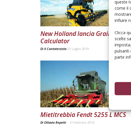
queste t
come il 
mostrare
influire
New Holland lancia Grain Loss
Clicca q
scelte s
Calculator
impostaz
Di
Il Contoterzista
23 Luglio 2019
pulsanti
parte in
Mietitrebbia Fendt 5255 L MCS
Di Ottavio Repetti
-
3 Febbraio 2016