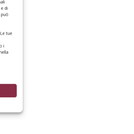
ali
e di
o può
 Le tue
o i
nella