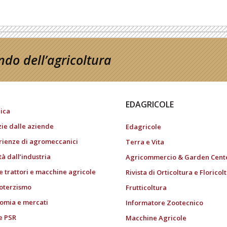
do dell’agricoltura
EDAGRICOLE
ica
zie dalle aziende
Edagricole
rienze di agromeccanici
Terra e Vita
tà dall’industria
Agricommercio & Garden Cent
e trattori e macchine agricole
Rivista di Orticoltura e Floricol
oterzismo
Frutticoltura
omia e mercati
Informatore Zootecnico
e PSR
Macchine Agricole