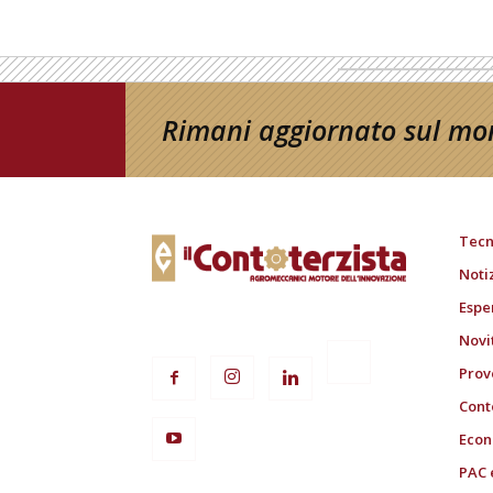
Rimani aggiornato sul mon
Tecn
Noti
Espe
Novi
Prov
Cont
Econ
PAC 