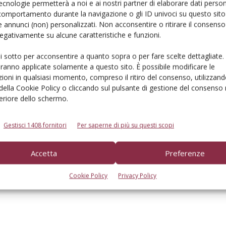
ecnologie permetterà a noi e ai nostri partner di elaborare dati person
comportamento durante la navigazione o gli ID univoci su questo sito 
 annunci (non) personalizzati. Non acconsentire o ritirare il consens
 negativamente su alcune caratteristiche e funzioni.
John Deere, spinge
ui sotto per acconsentire a quanto sopra o per fare scelte dettagliate.
aranno applicate solamente a questo sito. È possibile modificare le
sull’automazione con la S700
ioni in qualsiasi momento, compreso il ritiro del consenso, utilizzand
Di Gianni Gnudi
-
13 Settembre 2017
 della Cookie Policy o cliccando sul pulsante di gestione del consenso 
feriore dello schermo.
Gestisci 1408 fornitori
Per saperne di più su questi scopi
Accetta
Preferenze
Cookie Policy
Privacy Policy