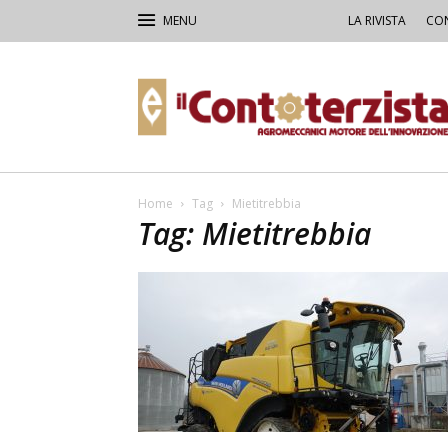
LA RIVISTA
CON
Il
Contoterzista
Home
Tag
Mietitrebbia
Tag: Mietitrebbia