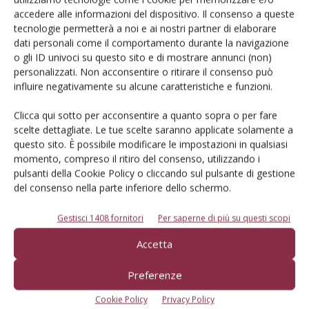
Iscriviti alle nostre newsletter
accedere alle informazioni del dispositivo. Il consenso a queste
tecnologie permetterà a noi e ai nostri partner di elaborare
dati personali come il comportamento durante la navigazione
o gli ID univoci su questo sito e di mostrare annunci (non)
personalizzati. Non acconsentire o ritirare il consenso può
influire negativamente su alcune caratteristiche e funzioni.
Clicca qui sotto per acconsentire a quanto sopra o per fare
scelte dettagliate. Le tue scelte saranno applicate solamente a
questo sito. È possibile modificare le impostazioni in qualsiasi
momento, compreso il ritiro del consenso, utilizzando i
pulsanti della Cookie Policy o cliccando sul pulsante di gestione
del consenso nella parte inferiore dello schermo.
Gestisci 1408 fornitori
Per saperne di più su questi scopi
© Tecniche Nuove Spa. Tutti i diritti riservati. Sede legale Via Eritrea 21 -
Accetta
20157 Milano | Codice fiscale, Partita IVA e Iscrizione al Registro delle
imprese di Milano: 00753480151
Registrazione Tribunale di Milano n. 71 del 05/03/2014 (Precedentemente
Preferenze
registrata presso il Tribunale di Bologna n. 6111 del 12/06/1992)
ROC "Poste italiane Spa sped. Abbonamento Postale DL 353/2003 conv. L.
Cookie Policy
Privacy Policy
27/02/2004 n. 46, art.1c.1: DCB Bologna" ROC n. 24344 dell'11 marzo 2014