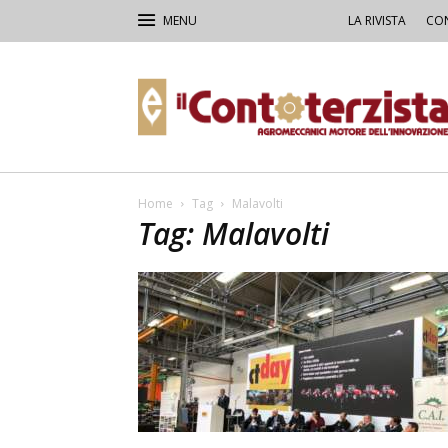
LA RIVISTA
CON
Il
Contoterzista
Home
Tag
Malavolti
Tag: Malavolti