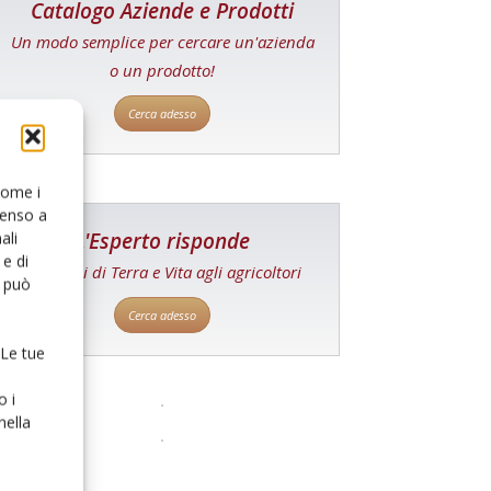
Catalogo Aziende e Prodotti
Un modo semplice per cercare un'azienda
o un prodotto!
Cerca adesso
 come i
senso a
L'Esperto risponde
ali
e di
I consigli di Terra e Vita agli agricoltori
o può
Cerca adesso
 Le tue
o i
nella