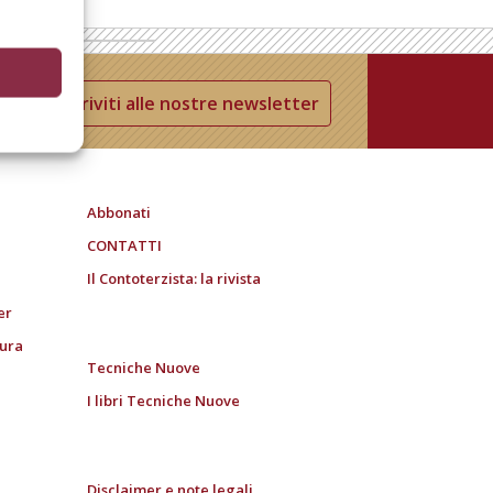
Iscriviti alle nostre newsletter
Abbonati
CONTATTI
Il Contoterzista: la rivista
er
tura
Tecniche Nuove
I libri Tecniche Nuove
Disclaimer e note legali