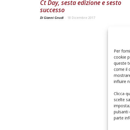
Ct Day, sesta edizione e sesto
successo
Di Gianni Gnudi
-
18 Dicembre 2017
Per forni
cookie p
queste t
come il 
mostrare
influire
Clicca q
scelte s
impostaz
pulsanti
parte in