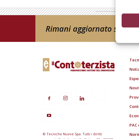
Rimani aggiornato sul mon
Tecn
Noti
Espe
Novi
Prov
Cont
Econ
PAC 
© Tecniche Nuove Spa. Tutti i diritti
Norm