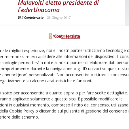
Malavolti eletto presidente di
FederUnacoma
Di Il Contoterzista
-
23 Giugno 2017
re le migliori esperienze, noi e i nostri partner utilizziamo tecnologie
er memorizzare e/o accedere alle informazioni del dispositivo. Il con
ecnologie permetterà a noi e ai nostri partner di elaborare dati person
comportamento durante la navigazione o gli ID univoci su questo sito 
 annunci (non) personalizzati. Non acconsentire o ritirare il consens
 negativamente su alcune caratteristiche e funzioni.
ui sotto per acconsentire a quanto sopra o per fare scelte dettagliate.
aranno applicate solamente a questo sito. È possibile modificare le
ioni in qualsiasi momento, compreso il ritiro del consenso, utilizzand
 della Cookie Policy o cliccando sul pulsante di gestione del consenso 
feriore dello schermo.