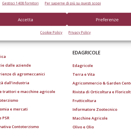
Gestisci 1408 fornitori
Per saperne di più su questi scopi
Accetta
Preferenze
do dell’agricoltura
Cookie Policy
Privacy Policy
EDAGRICOLE
ica
zie dalle aziende
Edagricole
rienze di agromeccanici
Terra e Vita
tà dall’industria
Agricommercio & Garden Cent
e trattori e macchine agricole
Rivista di Orticoltura e Floricol
oterzismo
Frutticoltura
omia e mercati
Informatore Zootecnico
e PSR
Macchine Agricole
ativa Contoterzismo
Olivo e Olio